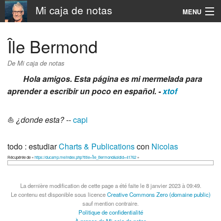
Mi caja de notas
MENU
Navigation
Île Bermond
Rechercher
De Mi caja de notas
Hola amigos. Esta página es mi mermelada para
aprender a escribir un poco en español. -
xtof
⛵️
¿donde esta?
--
capi
todo : estudiar
Charts & Publications
con
Nicolas
Récupérée de «
https://ducamp.me/index.php?title=Île_Bermond&oldid=41762
»
La dernière modification de cette page a été faite le 8 janvier 2023 à 09:49.
Le contenu est disponible sous licence
Creative Commons Zero (domaine public)
sauf mention contraire.
Politique de confidentialité