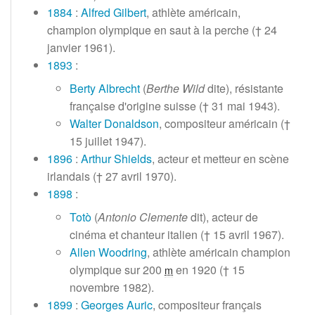
1884
:
Alfred Gilbert
, athlète américain,
champion olympique en saut à la perche (†
24
janvier 1961
).
1893
:
Berty Albrecht
(
Berthe Wild
dite), résistante
française d'origine suisse (†
31 mai 1943
).
Walter Donaldson
, compositeur américain (†
15 juillet 1947
).
1896
:
Arthur Shields
, acteur et metteur en scène
irlandais (†
27 avril 1970
).
1898
:
Totò
(
Antonio Clemente
dit), acteur de
cinéma et chanteur italien (†
15 avril 1967
).
Allen Woodring
, athlète américain champion
olympique sur
200
en 1920 (†
15
m
novembre 1982
).
1899
:
Georges Auric
, compositeur français