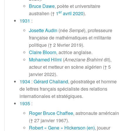
Bruce Dawe
, poète et universitaire
er
australien (†
1
avril
2020
).
1931
:
Josette Audin
(née
Sempé
), professeure
française de mathématiques et militante
politique (†
2 février 2019
).
Claire Bloom
, actrice anglaise.
Mohamed Hilmi
(
Ameziane Brahimi
dit),
acteur et metteur en scène algérien (†
5
janvier 2022
).
1934
:
Gérard Chaliand
, géostratège et homme
de lettres français spécialiste des relations
internationales et stratégiques.
1935
:
Roger Bruce Chaffee
, astronaute américain
(†
27 janvier 1967
).
Robert «
Gene
» Hickerson
(en)
, joueur