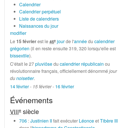
Calendrier
Calendrier perpétuel
Liste de calendriers
Naissances du jour
modifier
Le
15 février
est le
jour
de l'
année
du
calendrier
e
46
grégorien
(il en reste ensuite 319, 320 lorsqu'elle est
bissextile
).
C'était le 27
pluviôse
du
calendrier républicain
ou
révolutionnaire français, officiellement dénommé
jour
du
noisetier
.
14 février
-
15 février
-
16 février
Événements
siècle
e
VIII
706
:
Justinien II
fait exécuter
Léonce
et
Tibère III
dans l'
hippodrome de Constantinople
.