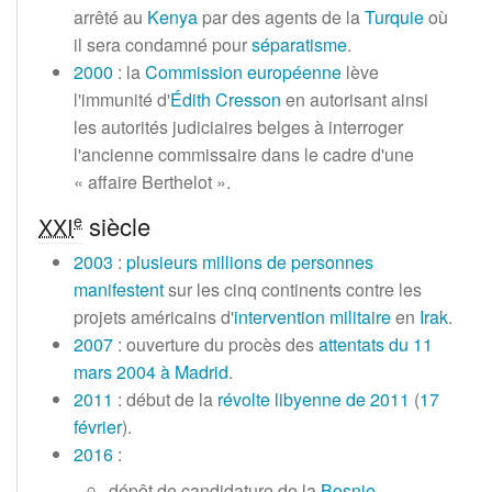
arrêté au
Kenya
par des agents de la
Turquie
où
il sera condamné pour
séparatisme
.
2000
: la
Commission européenne
lève
l'immunité d'
Édith Cresson
en autorisant ainsi
les autorités judiciaires belges à interroger
l'ancienne commissaire dans le cadre d'une
«
affaire Berthelot
».
siècle
e
XXI
2003
:
plusieurs millions de personnes
manifestent
sur les cinq continents contre les
projets américains d'
intervention militaire
en
Irak
.
2007
: ouverture du procès des
attentats du 11
mars 2004 à Madrid
.
2011
: début de la
révolte libyenne de 2011
(
17
février
).
2016
:
dépôt de candidature de la
Bosnie-