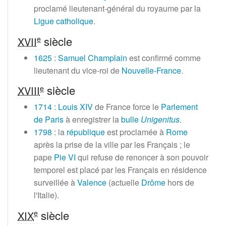
proclamé lieutenant-général du royaume par la
Ligue catholique
.
siècle
e
XVII
1625
:
Samuel Champlain
est confirmé comme
lieutenant du vice-roi de
Nouvelle-France
.
siècle
e
XVIII
1714
:
Louis XIV
de France force le
Parlement
de Paris
à enregistrer la
bulle
Unigenitus
.
1798
: la
république
est proclamée à
Rome
après la prise de la ville par les Français
; le
pape
Pie VI
qui refuse de renoncer à son pouvoir
temporel est placé par les Français en résidence
surveillée à
Valence
(actuelle
Drôme
hors de
l'Italie).
siècle
e
XIX