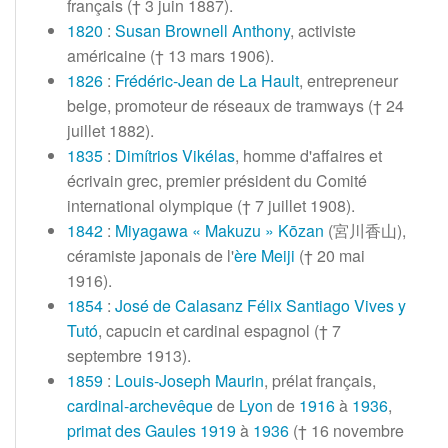
français (†
3 juin 1887
).
1820
:
Susan Brownell Anthony
, activiste
américaine (†
13 mars 1906
).
1826
:
Frédéric-Jean de La Hault
, entrepreneur
belge, promoteur de réseaux de tramways (†
24
juillet 1882
).
1835
:
Dimítrios Vikélas
, homme d'affaires et
écrivain grec, premier président du Comité
international olympique (†
7 juillet 1908
).
1842
:
Miyagawa «
Makuzu
» Kōzan
(宮川香山),
céramiste japonais de l'
ère Meiji
(†
20 mai
1916
).
1854
:
José de Calasanz Félix Santiago Vives y
Tutó
, capucin et cardinal espagnol (†
7
septembre 1913
).
1859
:
Louis-Joseph Maurin
, prélat français,
cardinal-archevêque
de
Lyon
de
1916
à
1936
,
primat des Gaules
1919
à
1936
(†
16 novembre