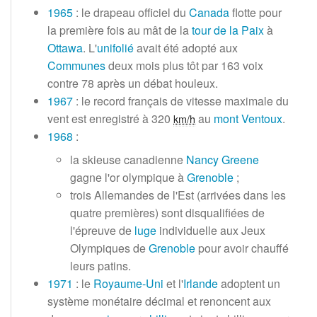
1965
: le drapeau officiel du
Canada
flotte pour
la première fois au mât de la
tour de la Paix
à
Ottawa
. L'
unifolié
avait été adopté aux
Communes
deux mois plus tôt par
163 voix
contre 78 après un débat houleux.
1967
: le record français de vitesse maximale du
vent est enregistré à
320
au
mont Ventoux
.
km/h
1968
:
la skieuse canadienne
Nancy Greene
gagne l'or olympique à
Grenoble
;
trois Allemandes de l'Est (arrivées dans les
quatre premières) sont disqualifiées de
l'épreuve de
luge
individuelle aux Jeux
Olympiques de
Grenoble
pour avoir chauffé
leurs patins.
1971
: le
Royaume-Uni
et l'
Irlande
adoptent un
système monétaire décimal et renoncent aux