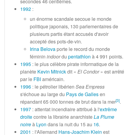
secondes
46 centièmes.
1992
:
un énorme scandale secoue le monde
politique japonais, 130 parlementaires de
plusieurs partis étant accusés d'avoir
accepté des pots-de-vin.
Irina Belova
porte le record du monde
féminin
indoor
du
pentathlon
à
4 991 points
.
1995
: le plus célèbre pirate informatique de la
planète
Kevin Mitnick
dit «
El Condor
» est arrêté
par le
FBI
américain.
1996
: le pétrolier libérien
Sea Empress
s'échoue au large du
Pays de Galles
en
[
3
]
répandant
65 000 tonnes
de brut dans la mer
.
1997
: attentat incendiaire attribué à l'
extrême
droite
contre la librairie anarchiste
La Plume
noire
à
Lyon
dans la nuit du 15 au
16
.
2001
: l'Allemand
Hans-Joachim Klein
est