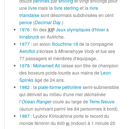
douze
pennies
par
shilling
et vingt shillings pour
une
livre
mais la
livre sterling
et la
livre
irlandaise
sont désormais subdivisées en cent
pence
(
Decimal Day
.)
1976
: fin des
Jeux olympiques d'hiver
à
e
XII
Innsbruck
en Autriche.
1977
: un avion
Iliouchine 18
de la compagnie
Aeroflot
s'écrase à
Mineralnyye Vody
et tue ses
77 passagers
et membres d'équipage.
1978
:
Mohamed Ali
laisse son titre de champion
des boxeurs poids-lourds aux mains de
Leon
Spinks
âgé de
24 ans
.
1982
: la
plate-forme pétrolière
semi-submersible
qui dérivait au milieu d'une mer déchaînée
l’
Ocean Ranger
coule au large de
Terre-Neuve
(aucun survivant parmi les
84 personnes
à bord).
1987
: Lyubov Kirioukhina porte le record du
monde féminin du
600
(indoor) à 1 minute
25
m