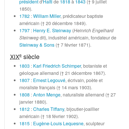
président
d'
Haïti
de
1818
à
1843
(†
9 juillet
1850
).
1782
:
William Miller
, prédicateur baptiste
américain (†
20 décembre 1849
).
1797
:
Henry E. Steinway
(
Heinrich Engelhard
Steinweg
dit), industriel américain, fondateur de
Steinway & Sons
(†
7 février 1871
).
siècle
e
XIX
1803
:
Karl Friedrich Schimper
, botaniste et
géologue allemand (†
21 décembre 1867
).
1807
:
Ernest Legouvé
, écrivain, poète et
moraliste français (†
14 mars 1903
).
1808
:
Anton Menge
, naturaliste allemand (†
27
janvier 1880
).
1812
:
Charles Tiffany
, bijoutier-joaillier
américain (†
18 février 1902
).
1815
:
Eugène-Louis Lequesne
, sculpteur