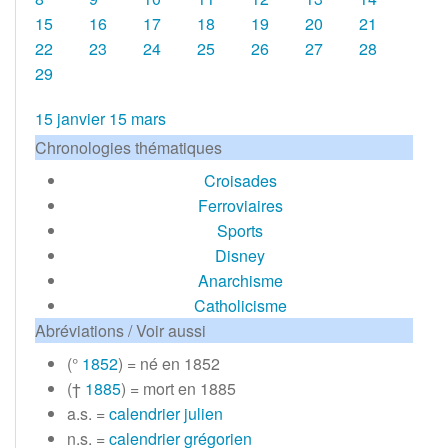
15
16
17
18
19
20
21
22
23
24
25
26
27
28
29
15 janvier
15 mars
Chronologies thématiques
Croisades
Ferroviaires
Sports
Disney
Anarchisme
Catholicisme
Abréviations / Voir aussi
(°
1852
) = né en 1852
(†
1885
) = mort en 1885
a.s. =
calendrier julien
n.s. =
calendrier grégorien