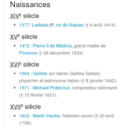
Naissances
siècle
e
XIV
1377
:
Ladislas
,
roi de Naples
(†
6 août 1414
).
er
I
siècle
e
XV
1472
:
Pierre II de Médicis
, grand maître de
Florence
(†
28 décembre 1503
).
siècle
e
XVI
1564
:
Galilée
(en italien Galileo Galilei),
physicien et astronome italien (†
8 janvier 1642
).
1571
:
Michael Prætorius
, compositeur allemand
(†
15 février 1621
).
siècle
e
XVII
1633
:
Martin Hanke
, historien saxon (†
20 avril
1709
).