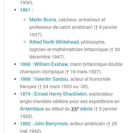
1936
).
1861
:
Martin Burns
, catcheur, entraîneur et
professeur de catch américain (†
8 janvier
1937
).
Alfred North Whitehead
, philosophe,
logicien et mathématicien britannique (†
30
décembre 1947
).
1866
:
William Exshaw
, marin britannique double
champion olympique (†
16 mars 1927
).
1868
:
Valentin Sardou
, acteur et humoriste
français (†
24 mars 1933
ou -35).
1874
:
Ernest Henry Shackleton
, explorateur
anglo-irlandais célèbre pour ses expéditions en
Antarctique
au début du
siècle
(†
5 janvier
e
XX
1922
).
1882
:
John Barrymore
, acteur américain (†
29
mai 1942
).