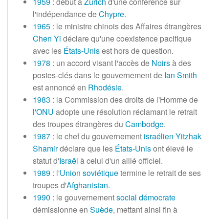
1959
: début à
Zurich
d'une conférence sur
l'indépendance de
Chypre
.
1965
: le ministre chinois des Affaires étrangères
Chen Yi
déclare qu'une coexistence pacifique
avec les
États-Unis
est hors de question.
1978
: un accord visant l'accès de
Noirs
à des
postes-clés dans le gouvernement de
Ian Smith
est annoncé en
Rhodésie
.
1983
: la Commission des droits de l'Homme de
l'
ONU
adopte une résolution réclamant le retrait
des troupes étrangères du
Cambodge
.
1987
: le chef du gouvernement
israélien
Yitzhak
Shamir
déclare que les
États-Unis
ont élevé le
statut d'
Israël
à celui d'un allié officiel.
1989
: l'
Union soviétique
termine le retrait de ses
troupes d'
Afghanistan
.
1990
: le gouvernement
social démocrate
démissionne en
Suède
, mettant ainsi fin à