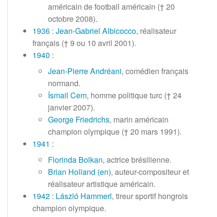
américain de football américain (†
20
octobre 2008
).
1936
:
Jean-Gabriel Albicocco
, réalisateur
français († 9 ou
10 avril 2001
).
1940
:
Jean-Pierre Andréani
, comédien français
normand.
İsmail Cem
, homme politique turc (†
24
janvier 2007
).
George Friedrichs
, marin américain
champion olympique (†
20 mars 1991
).
1941
:
Florinda Bolkan
, actrice brésilienne.
Brian Holland
(en)
, auteur-compositeur et
réalisateur artistique américain.
1942
:
László Hammerl
, tireur sportif hongrois
champion olympique.