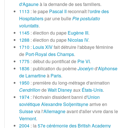
d'Agaune
à la demande de ses familiers.
1113
: le pape
Pascal II
reconnaît l'
ordre des
Hospitaliers
par une bulle
Pie postulatio
voluntatis
.
1145
: élection du pape
Eugène III
.
1288
: élection du pape
Nicolas IV
.
1710
:
Louis XIV
fait détruire l'abbaye féminine
de
Port-Royal des Champs
.
1775
: début du pontificat de
Pie VI
.
1836
: publication du poème
Jocelyn
d'
Alphonse
de Lamartine
à
Paris
.
1950
: première du long-métrage d'animation
Cendrillon
de
Walt Disney
aux
États-Unis
.
1974
: l'écrivain dissident banni d'
Union
soviétique
Alexandre Soljenitsyne
arrive en
Suisse
via l'
Allemagne
avant d'aller vivre dans le
Vermont
.
2004
: la
57e cérémonie des British Academy