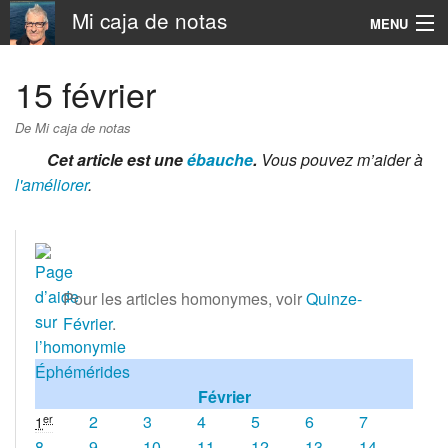
Mi caja de notas
MENU
Navigation
15 février
Rechercher
De Mi caja de notas
Cet article est une
ébauche
.
Vous pouvez m’aider à
l'améliorer
.
Pour les articles homonymes, voir
Quinze-
Février
.
Éphémérides
Février
2
3
4
5
6
7
er
1
8
9
10
11
12
13
14