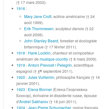
(†
17 mars 2002
).
1916
:
Mary Jane Croft
, actrice américaine (†
24
août 1999
).
Erik Thommesen
, sculpteur danois (†
22
août 2008
).
John Stanley Beard
, forestier et écologiste
britannique (†
17 février 2011
).
1918
:
Hank Locklin
, chanteur et compositeur
américain de
musique
country
(†
8 mars 2009
).
1919
:
Antoni Prevosti i Pelegrín
, scientifique
espagnol (†
septembre 2011
).
er
1
1920
:
Jules Vuillemin
, philosophe français (†
16
janvier 2001
).
1923
:
Elena Bonner
(Елена Георгиевна
Боннэр), écrivaine et dissidente russe, épouse
d'
Andreï Sakharov
(†
18 juin 2011
).
1924
:
Jean-Pierre Schumacher
, moine français,