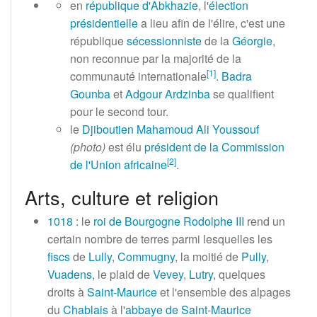
en
république d'Abkhazie
, l'
élection
présidentielle
a lieu afin de l'élire, c'est une
république
sécessionniste
de la
Géorgie
,
non reconnue par la majorité de la
[
1
]
communauté internationale
.
Badra
Gounba
et
Adgour Ardzinba
se qualifient
pour le second tour.
le
Djiboutien
Mahamoud Ali Youssouf
(photo)
est élu
président de la Commission
[
2
]
de l'Union africaine
.
Arts, culture et religion
1018
: le
roi de Bourgogne
Rodolphe III
rend un
certain nombre de terres parmi lesquelles les
fiscs
de
Lully
,
Commugny
, la moitié de
Pully
,
Vuadens
, le plaid de
Vevey
,
Lutry
, quelques
droits à
Saint-Maurice
et l'ensemble des alpages
du
Chablais
à l'
abbaye de Saint-Maurice