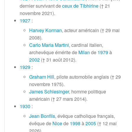
dernier survivant de
ceux de Tibhirine
(†
21
novembre 2021
).
1927
:
Harvey Korman
, acteur américain (†
29 mai
2008
).
Carlo Maria Martini
, cardinal italien,
archevêque émérite de
Milan
de
1979
à
2002
(†
31 août 2012
).
1929
:
Graham Hill
, pilote automobile anglais (†
29
novembre 1975
).
James Schlesinger
, homme politique
américain (†
27 mars 2014
).
1930
:
Jean Bonfils
, évêque catholique français,
évêque de
Nice
de
1998
à
2005
(†
12 mai
2026
).