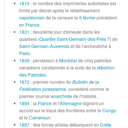
1810
: le nombre des imprimeries autorisées est
limité par décret après le rétablissement
napoléonien
de la censure le
5 février
précédent
en
France
.
1831
: deuxième jour d'émeute dans les
quartiers (
Quartier Saint-Germain-des-Prés
?) de
Saint-Germain-Auxerrois
et de l'archevêché à
Paris
.
1839
: pendaison à
Montréal
de cinq patriotes
canadiens condamnés à la suite de la
rébellion
des Patriotes
.
1872
: premier numéro du
Bulletin de la
Fédération jurassienne
, considéré comme le
premier journal
anarchiste
de l'histoire.
1894
: la
France
et l'
Allemagne
signent un
accord sur le tracé des frontières entre le
Congo
et le
Cameroun
.
1897
: des forces alliées débarquent en
Crète
.