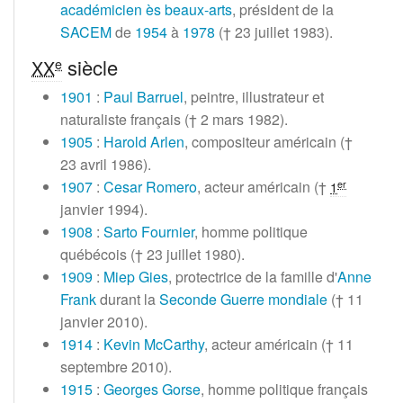
académicien ès beaux-arts
, président de la
SACEM
de
1954
à
1978
(†
23 juillet 1983
).
siècle
e
XX
1901
:
Paul Barruel
, peintre, illustrateur et
naturaliste français (†
2 mars 1982
).
1905
:
Harold Arlen
, compositeur américain (†
23 avril 1986
).
1907
:
Cesar Romero
, acteur américain (†
er
1
janvier 1994
).
1908
:
Sarto Fournier
, homme politique
québécois (†
23 juillet 1980
).
1909
:
Miep Gies
, protectrice de la famille d'
Anne
Frank
durant la
Seconde Guerre mondiale
(†
11
janvier 2010
).
1914
:
Kevin McCarthy
, acteur américain (†
11
septembre 2010
).
1915
:
Georges Gorse
, homme politique français