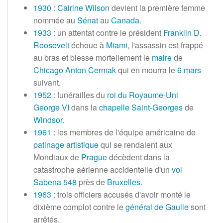
1930
:
Cairine Wilson
devient la première femme
nommée au
Sénat
au
Canada
.
1933
: un attentat contre le président
Franklin D.
Roosevelt
échoue à
Miami
, l'assassin est frappé
au bras et blesse mortellement le
maire
de
Chicago
Anton Cermak
qui en mourra le
6 mars
suivant.
1952
: funérailles du
roi du Royaume-Uni
George VI
dans la
chapelle Saint-Georges
de
Windsor
.
1961
: les membres de l'équipe américaine de
patinage artistique
qui se rendaient aux
Mondiaux de
Prague
décèdent dans la
catastrophe aérienne accidentelle d'un
vol
Sabena 548
près de
Bruxelles
.
1963
: trois officiers accusés d'avoir monté le
dixième complot contre le
général de Gaulle
sont
arrêtés.