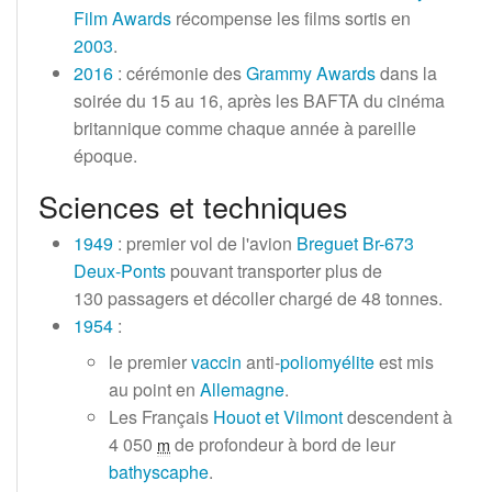
Film Awards
récompense les films sortis en
2003
.
2016
: cérémonie des
Grammy Awards
dans la
soirée du 15 au 16, après les BAFTA du cinéma
britannique comme chaque année à pareille
époque.
Sciences et techniques
1949
: premier vol de l'avion
Breguet Br-673
Deux-Ponts
pouvant transporter plus de
130 passagers
et décoller chargé de
48 tonnes
.
1954
:
le premier
vaccin
anti-
poliomyélite
est mis
au point en
Allemagne
.
Les Français
Houot et Vilmont
descendent à
4 050
de profondeur à bord de leur
m
bathyscaphe
.