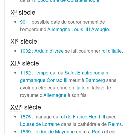
siècle
e
X
901
: possible date du couronnement de
l'empereur d'
Allemagne
Louis III l'Aveugle
.
siècle
e
XI
1002
:
Arduin d'Ivrée
se fait couronner
roi d'Italie
.
siècle
e
XII
1152
: l'
empereur
du
Saint-Empire romain
germanique
Conrad III
meurt à
Bamberg
sans
avoir pu être couronné en
Italie
ni laisser le
royaume d’
Allemagne
à son fils.
siècle
e
XVI
1575
: mariage du
roi de France
Henri III
avec
Louise de Lorraine
dans la cathédrale de
Reims
.
1589
: le
duc de Mayenne
entre à
Paris
et est