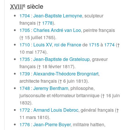
siècle
e
XVIII
1704
:
Jean-Baptiste Lemoyne
, sculpteur
français (†
1778
).
1705
:
Charles André van Loo
, peintre français
(†
15 juillet 1765
).
1710
:
Louis XV
,
roi de France
de
1715
à
1774
(†
10 mai 1774
).
1735
:
Jean-Baptiste de Grateloup
, graveur
français (†
18 février 1817
).
1739
:
Alexandre-Théodore Brongniart
,
architecte français (†
6 juin 1813
).
1748
:
Jeremy Bentham
, philosophe,
jurisconsulte et réformateur britannique (†
16 juin
1832
).
1772
:
Armand Louis Debroc
, général français (†
11 mars 1810
).
1776
:
Jean-Pierre Boyer
, militaire haïtien,