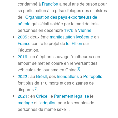
condamné à
Francfort
à neuf ans de prison pour
sa participation à la prise d'otages des ministres
de l'
Organisation des pays exportateurs de
pétrole
qui s'était soldée par la mort de trois
personnes en décembre
1975
à
Vienne
.
2005
: deuxième
manifestation lycéenne
en
France
contre le projet de
loi Fillon
sur
l’éducation.
2016
: un éléphant sauvage "malheureux en
amour" se met en colère en renversant des
[
4
]
véhicules de tourisme en Chine
.
2022
: au
Brésil
, des
inondations
à
Petrópolis
font plus de 110 morts et des dizaines de
[
5
]
disparus
.
2024
: en
Grèce
, le
Parlement
légalise
le
mariage
et l'
adoption
pour les couples de
[
6
]
personnes du même sexe
.