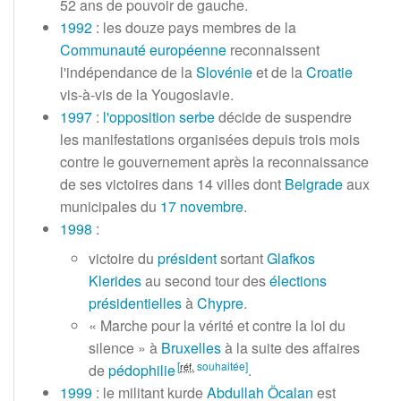
52 ans
de pouvoir de gauche.
1992
: les douze pays membres de la
Communauté européenne
reconnaissent
l'indépendance de la
Slovénie
et de la
Croatie
vis-à-vis de la Yougoslavie.
1997
:
l'opposition serbe
décide de suspendre
les manifestations organisées depuis trois mois
contre le gouvernement après la reconnaissance
de ses victoires dans
14 villes
dont
Belgrade
aux
municipales du
17 novembre
.
1998
:
victoire du
président
sortant
Glafkos
Klerides
au second tour des
élections
présidentielles
à
Chypre
.
«
Marche pour la vérité et contre la loi du
silence
» à
Bruxelles
à la suite des affaires
[
souhaitée]
de
pédophilie
réf.
.
1999
: le militant kurde
Abdullah Öcalan
est