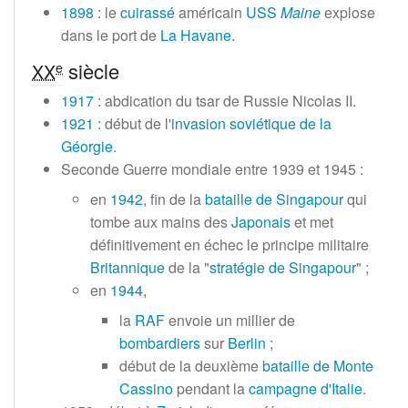
1898
: le
cuirassé
américain
USS
Maine
explose
dans le port de
La Havane
.
siècle
e
XX
1917
: abdication du tsar de Russie Nicolas II.
1921
: début de l'
invasion soviétique de la
Géorgie
.
Seconde Guerre mondiale entre 1939 et 1945
:
en
1942
, fin de la
bataille de Singapour
qui
tombe aux mains des
Japonais
et met
définitivement en échec le principe militaire
Britannique
de la "
stratégie de Singapour
"
;
en
1944
,
la
RAF
envoie un millier de
bombardiers
sur
Berlin
;
début de la deuxième
bataille de Monte
Cassino
pendant la
campagne d'Italie
.