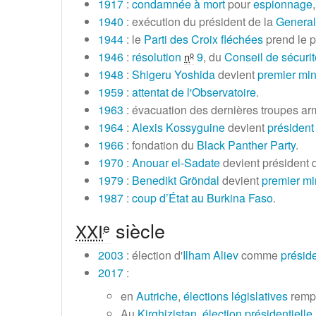
1917
:
condamnée à mort
pour
espionnage
1940
: exécution du président de la
General
1944
: le
Parti des Croix fléchées
prend le p
1946
:
résolution
9
, du
Conseil de sécuri
o
n
1948
:
Shigeru Yoshida
devient
premier min
1959
:
attentat de l'Observatoire
.
1963
: évacuation des dernières troupes ar
1964
:
Alexis Kossyguine
devient
président
1966
: fondation du
Black Panther Party
.
1970
:
Anouar el-Sadate
devient président d
1979
:
Benedikt Gröndal
devient
premier min
1987
:
coup d’État au Burkina Faso
.
siècle
e
XXI
2003
: élection d'
Ilham Aliev
comme
présid
2017
:
en
Autriche
,
élections législatives
rempo
Au
Kirghizistan
,
élection présidentielle