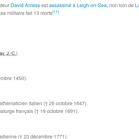
ateur
David Amess
est
assassiné
à
Leigh-on-Sea
, non loin de
L
[
11
]
e militaire fait
13 morts
.
).
av. J.-C.
embre 1450
).
athématicien italien (†
25 octobre 1647
).
maturge français (†
19 octobre 1691
).
nadienne (†
23 décembre 1771
).