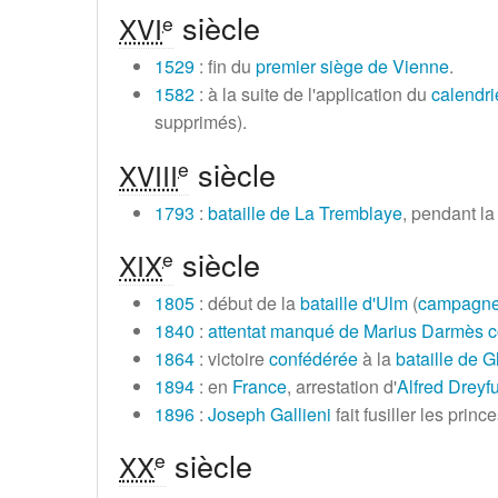
siècle
e
XVI
1529
: fin du
premier siège de Vienne
.
1582
: à la suite de l'application du
calendri
supprimés).
siècle
e
XVIII
1793
:
bataille de La Tremblaye
, pendant l
siècle
e
XIX
1805
: début de la
bataille d'Ulm
(
campagne
1840
:
attentat manqué de Marius Darmès co
1864
: victoire
confédérée
à la
bataille de 
1894
: en
France
, arrestation d'
Alfred Dreyf
1896
:
Joseph Gallieni
fait fusiller les pri
siècle
e
XX