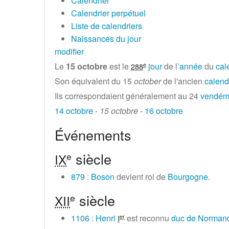
Calendrier
Calendrier perpétuel
Liste de calendriers
Naissances du jour
modifier
Le
15 octobre
est le
jour
de l’
année
du
cal
e
288
Son équivalent du 15
october
de l'ancien
calend
Ils correspondaient généralement au 24
vendémi
14 octobre
-
15 octobre
-
16 octobre
Événements
siècle
e
IX
879
:
Boson
devient roi de
Bourgogne
.
siècle
e
XII
1106
:
Henri
est reconnu
duc de Norman
er
I