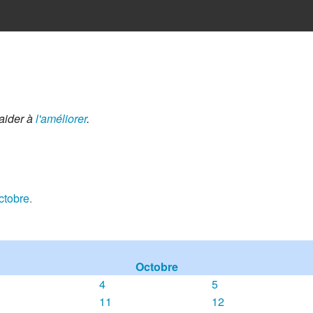
aider à
l'améliorer
.
ctobre
.
Octobre
4
5
11
12