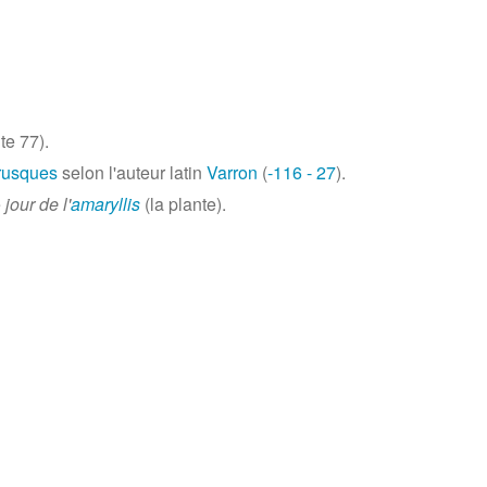
te 77).
rusques
selon l'auteur latin
Varron
(
-116
- 27
).
é
jour de l'
amaryllis
(la plante).