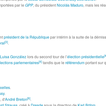
portées par le
GPP
, du président
Nicolás Maduro
, mais les ré
nt
président de la République
par intérim à la suite de la démis
[
3
]
ral
.
[
Luisa González
lors du second tour de l’
élection présidentielle
[
4
]
lections parlementaires
tandis que le
référendum
portant sur 
xelles
.
ssy
.
[
6
]
e
, d'
André Breton
.
rd Strauss
, créé à
Dresde
sous la direction de
Karl Böhm
.