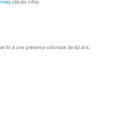
ennes
(décès
infra
).
et fin à une présence coloniale de
82 ans
.