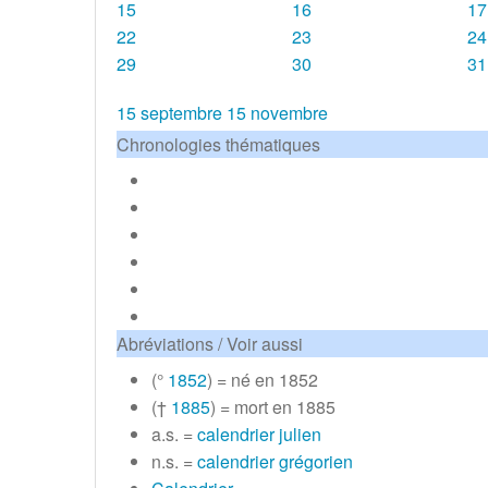
15
16
17
22
23
24
29
30
31
15 septembre
15 novembre
Chronologies thématiques
Abréviations / Voir aussi
(°
1852
) = né en 1852
(†
1885
) = mort en 1885
a.s. =
calendrier julien
n.s. =
calendrier grégorien