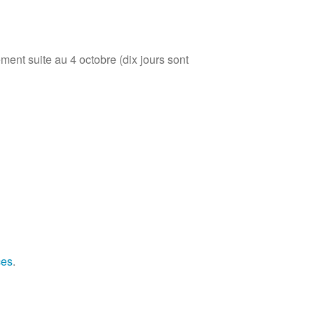
tement suite au
4 octobre
(dix jours sont
ces
.