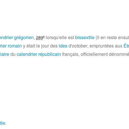
endrier grégorien
,
lorsqu'elle est
bissextile
(il en reste ensui
e
289
rier romain
y était le jour des
ides
d'
october
, empruntées aux
Ét
aire
du
calendrier républicain
français, officiellement dénomm
die
.