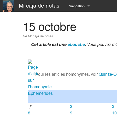
Mi caja de notas
Navigation
Accueil
15 octobre
À Propos
De Mi caja de notas
📅 Calendar
Cet article est une
ébauche
.
Vous pouvez m’
⛵️ Resume
⚓️ now
Pour les articles homonymes, voir
Quinze-O
⏳ SandBox
☎️ contact
Éphémérides
2
3
er
1
8
9
10