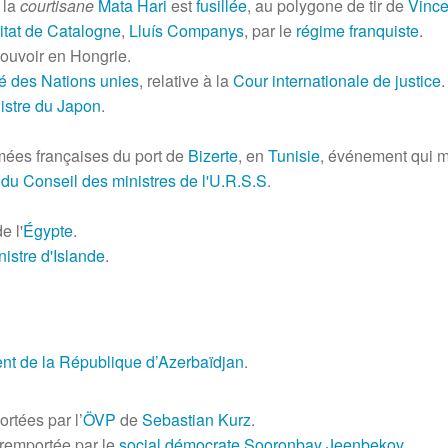
, la
courtisane
Mata Hari
est
fusillée
, au polygone de tir de
Vinc
itat de Catalogne
,
Lluís Companys
, par le
régime franquiste
.
ouvoir en Hongrie.
té des Nations unies
, relative à la
Cour internationale de justice
.
istre du Japon
.
mées françaises du port de
Bizerte
, en
Tunisie
, événement qui m
 du Conseil des ministres de l'U.R.S.S
.
e l'
Égypte
.
istre d'Islande
.
ent de la République d’Azerbaïdjan
.
rtées par l’
ÖVP
de
Sebastian Kurz
.
remportée par le
social démocrate
Sooronbay Jeenbekov
.