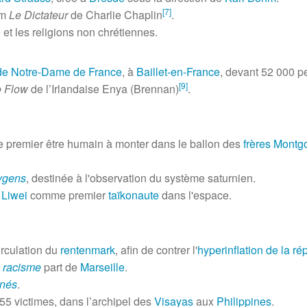
[
7
]
lm
Le Dictateur
de Charlie Chaplin
.
se et les religions non chrétiennes.
 de Notre-Dame de France
, à
Baillet-en-France
, devant
52 000 p
[
9
]
o Flow
de l’Irlandaise Enya (Brennan)
.
e premier être humain à monter dans le ballon des
frères Montgo
ygens
, destinée à l'observation du système saturnien.
 Liwei
comme premier
taïkonaute
dans l'espace.
irculation du
rentenmark
, afin de contrer l'
hyperinflation de la r
e racisme
part de
Marseille
.
gnés
.
55 victimes
, dans l’archipel des
Visayas
aux
Philippines
.