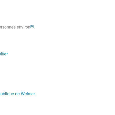
[
8
]
ersonnes
environ
.
lfier
.
épublique de Weimar
.