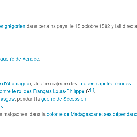
er grégorien
dans certains pays, le
15 octobre 1582
y fait direc
a
guerre de Vendée
.
 d'Allemagne
), victoire majeure des
troupes napoléoniennes
.
[
1
]
ntre le roi des Français Louis-Philippe
.
er
I
Glasgow
, pendant la
guerre de Sécession
.
us
.
nces malgaches, dans la
colonie de Madagascar et ses dépendan