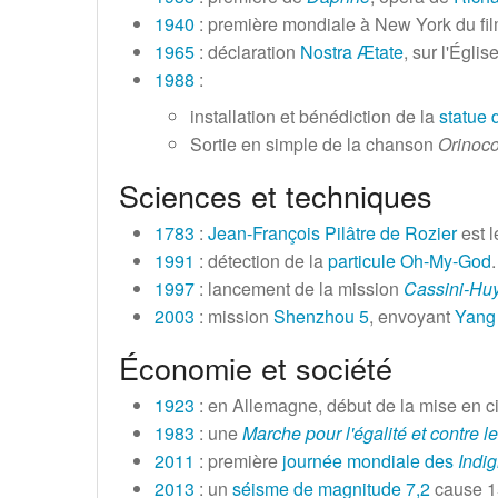
1940
: première mondiale à New York du fi
1965
: déclaration
Nostra Ætate
, sur l'Égli
1988
:
installation et bénédiction de la
statue
Sortie en simple de la chanson
Orinoc
Sciences et techniques
1783
:
Jean-François Pilâtre de Rozier
est l
1991
: détection de la
particule Oh-My-God
.
1997
: lancement de la mission
Cassini-Hu
2003
: mission
Shenzhou 5
, envoyant
Yang
Économie et société
1923
: en Allemagne, début de la mise en c
1983
: une
Marche pour l'égalité et contre l
2011
: première
journée mondiale des
Indi
2013
: un
séisme de magnitude 7,2
cause
1