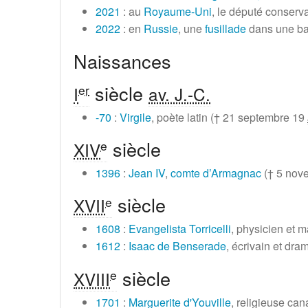
2021
: au
Royaume-Uni
, le député conserv
2022
: en
Russie
, une
fusillade
dans une bas
Naissances
siècle
er
I
av. J.-C.
-70
:
Virgile
, poète latin (†
21 septembre 19
siècle
e
XIV
1396
:
Jean IV
,
comte d’Armagnac
(†
5 nov
siècle
e
XVII
1608
:
Evangelista Torricelli
, physicien et m
1612
:
Isaac de Benserade
, écrivain et dra
siècle
e
XVIII
1701
:
Marguerite d'Youville
, religieuse ca