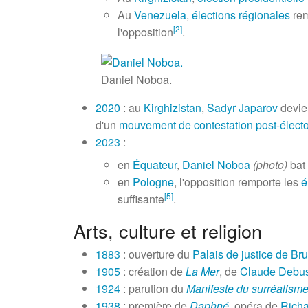
Au
Venezuela
,
élections régionales
rem
[
2
]
l'opposition
.
Daniel Noboa.
2020
: au
Kirghizistan
,
Sadyr Japarov
devie
d'un
mouvement de contestation post-électo
2023
:
en
Équateur
,
Daniel Noboa
(photo)
bat
en
Pologne
, l'opposition remporte les
é
[
5
]
suffisante
.
Arts, culture et religion
1883
: ouverture du
Palais de justice de Bru
1905
: création de
La Mer
, de
Claude Debu
1924
: parution du
Manifeste du surréalism
1938
: première de
Daphné
, opéra de
Richa