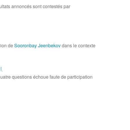
sultats annoncés sont contestés par
sion de
Sooronbay Jeenbekov
dans le contexte
4
]
.
quatre questions échoue faute de participation