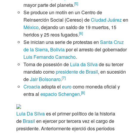
[
5
]
mayor parte del planeta.
Se produce un motín en un Centro de
Reinserción Social (Cereso) de
Ciudad Juárez
en
México
, dejando un saldo de 19 muertos, 15
[
6
]
heridos y 25 reos fugados.
Se inician una serie de protestas en
Santa Cruz
de la Sierra
,
Bolivia
por el arresto del gobernador
Luis Fernando Camacho
.
Toma de posesión de
Lula da Silva
de su tercer
mandato como
presidente de Brasil
, en sucesión
[
7
]
de
Jair Bolsonaro
.
Croacia
adopta el
euro
como moneda oficial y
[
8
]
entra al
espacio Schengen
.
Lula Da Silva
es el primer político de la historia
de
Brasil
en ejercer por tercera vez el cargo de
presidente. Anteriormente ejerció dos períodos