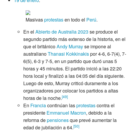
19 de enero
:
Masivas
protestas
en todo el
Perú
.
En el
Abierto de Australia 2023
se produce el
segundo partido más extenso de la historia, en el
que el británico
Andy Murray
se impone al
australiano
Thanasi Kokkinakis
por 4-6, 6-7(4), 7-
6(5), 6-3 y 7-5, en un partido que duró unas 5
horas y 45 minutos. El partido inició a las 22:20
hora local y finalizó a las 04:05 del día siguiente.
Luego de esto, Murray criticó duramente a los
organizadores por colocar los partidos a altas
[
49
]
horas de la noche.
En
Francia
continúan las
protestas
contra el
presidente
Emmanuel Macron
, debido a la
reforma de
pensiones
que prevé aumentar la
[
50
]
edad de jubilación a 64.