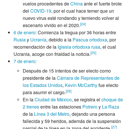
vuelos procedentes de
China
ante el fuerte brote
del
COVID-19
, por el cual hace temer que un
nuevo virus esté rondando y temiendo volver al
[
24
]
escenario vivido en el 2020.
6 de enero
: Comienza la tregua por 36 horas entre
Rusia
y
Ucrania
, debido a la
Pascua ortodoxa
, por
recomendación de la
Iglesia ortodoxa rusa
, el cual
[
25
]
Ucrania, acoge con frialdad la noticia.
7 de enero
:
Después de 15 intentos de ser electo como
presidente de la
Cámara de Representantes de
los Estados Unidos
,
Kevin McCarthy
fue electo
[
26
]
para asumir el cargo.
En la
Ciudad de México
, se registra el
choque de
2 trenes
entre las estaciones
Potrero
y
La Raza
de la
Línea 3 del Metro
, dejando una persona
fallecida y 59 heridos, además de la suspensión
[
27
]
parcial de la línea en la zona del accidente.