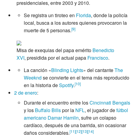
presidenciales, entre 2003 y 2010.
Se registra un tiroteo en
Florida
, donde la policía
local, busca a los autores quienes provocaron la
[
9
]
muerte de 5 personas.
Misa de exequias del papa emérito
Benedicto
XVI
, presidida por el actual papa
Francisco
.
La canción «
Blinding Lights
» del cantante
The
Weeknd
se convierte en el tema más reproducido
[
10
]
en la historia de
Spotify
.
2 de enero
:
Durante el encuentro entre los
Cincinnati Bengals
y los
Buffalo Bills
por la
NFL
, el jugador de
fútbol
americano
Damar Hamlin
, sufre un colapso
cardíaco, después de una barrida, sin ocasionar
[
11
]
[
12
]
[
13
]
[
14
]
daños considerables.