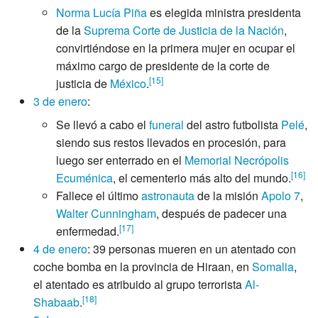
Norma Lucía Piña
es elegida ministra presidenta
de la
Suprema Corte de Justicia de la Nación
,
convirtiéndose en la primera mujer en ocupar el
máximo cargo de presidente de la corte de
[
15
]
justicia de
México
.
3 de enero
:
Se llevó a cabo el
funeral
del astro futbolista
Pelé
,
siendo sus restos llevados en procesión, para
luego ser enterrado en el
Memorial Necrópolis
[
16
]
Ecuménica
, el cementerio más alto del mundo.
Fallece el último
astronauta
de la misión
Apolo 7
,
Walter Cunningham
, después de padecer una
[
17
]
enfermedad.
4 de enero
: 39 personas mueren en un atentado con
coche bomba en la provincia de Hiraan, en
Somalia
,
el atentado es atribuido al grupo terrorista
Al-
[
18
]
Shabaab
.