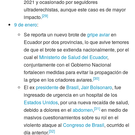
2021 y ocasionado por seguidores
ultraderechistas, aunque este caso es de mayor
[
29
]
impacto.
9 de enero
:
Se reporta un nuevo brote de
gripe aviar
en
Ecuador por dos provincias, lo que avive temores
de que el brote se extienda nacionalmente, por el
cual el
Ministerio de Salud del Ecuador
,
conjuntamente con el Gobierno Nacional
fortalecen medidas para evitar la propagación de
[
30
]
la gripe en los criadores aviares.
El ex
presidente
de
Brasil
,
Jair Bolsonaro
, fue
ingresado de urgencia en un hospital de los
Estados Unidos
, por una nueva recaída de salud,
[
31
]
debido a dolores en el
abdomen
,
en medio de
masivos cuestionamientos sobre su rol en el
violento ataque al
Congreso de Brasil
, ocurrido el
[
32
]
día anterior.