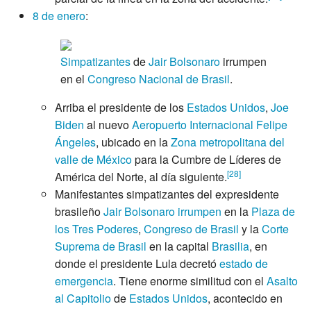
8 de enero
:
Simpatizantes
de
Jair Bolsonaro
irrumpen
en el
Congreso Nacional de Brasil
.
Arriba el presidente de los
Estados Unidos
,
Joe
Biden
al nuevo
Aeropuerto Internacional Felipe
Ángeles
, ubicado en la
Zona metropolitana del
valle de México
para la Cumbre de Líderes de
[
28
]
América del Norte, al día siguiente.
Manifestantes simpatizantes del expresidente
brasileño
Jair Bolsonaro
irrumpen
en la
Plaza de
los Tres Poderes
,
Congreso de Brasil
y la
Corte
Suprema de Brasil
en la capital
Brasilia
, en
donde el presidente Lula decretó
estado de
emergencia
. Tiene enorme similitud con el
Asalto
al Capitolio
de
Estados Unidos
, acontecido en