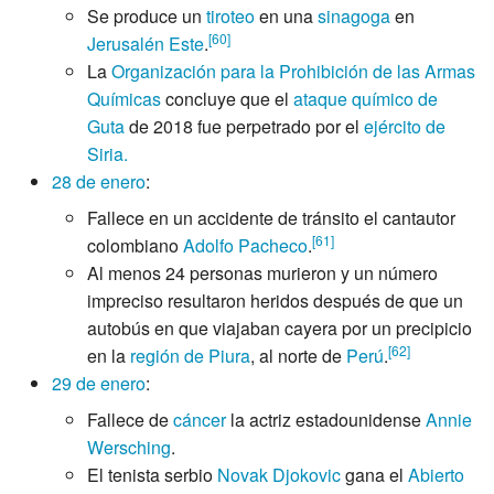
Se produce un
tiroteo
en una
sinagoga
en
[
60
]
Jerusalén Este
.
La
Organización para la Prohibición de las Armas
Químicas
concluye que el
ataque químico de
Guta
de 2018 fue perpetrado por el
ejército de
Siria.
28 de enero
:
Fallece en un accidente de tránsito el cantautor
[
61
]
colombiano
Adolfo Pacheco
.
Al menos 24 personas murieron y un número
impreciso resultaron heridos después de que un
autobús en que viajaban cayera por un precipicio
[
62
]
en la
región de Piura
, al norte de
Perú
.
29 de enero
:
Fallece de
cáncer
la actriz estadounidense
Annie
Wersching
.
El tenista serbio
Novak Djokovic
gana el
Abierto