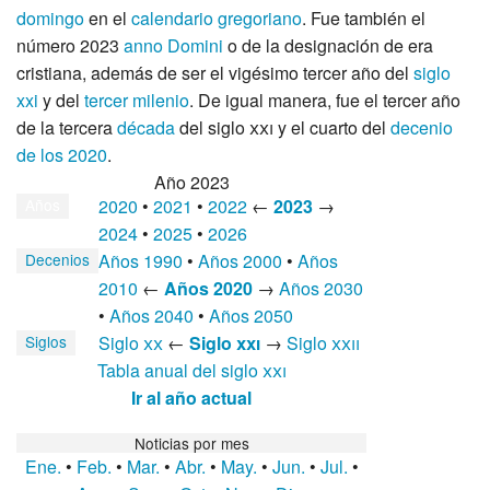
domingo
en el
calendario gregoriano
. Fue también el
número 2023
anno Domini
o de la designación de era
cristiana, además de ser el vigésimo tercer año del
siglo
xxi
y del
tercer milenio
. De igual manera, fue el tercer año
de la tercera
década
del
siglo
xxi
y el cuarto del
decenio
de los 2020
.
Año 2023
2020
•
2021
•
2022
←
2023
→
Años
2024
•
2025
•
2026
Años 1990
•
Años 2000
•
Años
Decenios
2010
←
Años 2020
→
Años 2030
•
Años 2040
•
Años 2050
Siglo
xx
←
Siglo
xxi
→
Siglo
xxii
Siglos
Tabla anual del siglo
xxi
Ir al año actual
Noticias por mes
Ene.
•
Feb.
•
Mar.
•
Abr.
•
May.
•
Jun.
•
Jul.
•