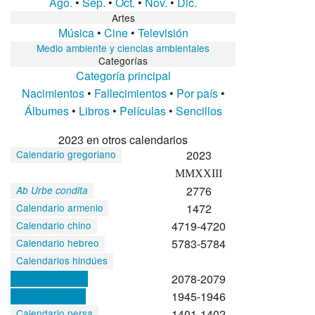
Ago.
•
Sep.
•
Oct.
•
Nov.
•
Dic.
Artes
Música
•
Cine
•
Televisión
Medio ambiente y ciencias ambientales
Categorías
Categoría principal
Nacimientos
•
Fallecimientos
•
Por país
•
Álbumes
•
Libros
•
Películas
•
Sencillos
2023 en otros calendarios
2023
Calendario gregoriano
MMXXIII
2776
Ab Urbe condita
1472
Calendario armenio
4719-4720
Calendario chino
5783-5784
Calendario hebreo
Calendarios hindúes
2078-2079
Vikram Samvat
1945-1946
Shaka Samvat
1401-1402
Calendario persa