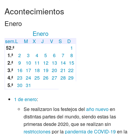
Acontecimientos
Enero
Enero
sem.
L
M
X
J
V
S
D
52.ª
1
1.ª
2
3
4
5
6
7
8
2.ª
9
10
11
12
13
14
15
3.ª
16
17
18
19
20
21
22
4.ª
23
24
25
26
27
28
29
5.ª
30
31
1 de enero
:
Se realizaron los festejos del
año nuevo
en
distintas partes del mundo, siendo estas las
primeras desde 2020, que se realizan sin
restricciones
por la
pandemia de COVID-19
en la