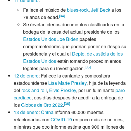
11 de enero
:
Fallece el músico de
blues-rock
,
Jeff Beck
a los
[
34
]
78 años de edad.
Se revelan ciertos documentos clasificados en la
bodega de la casa del actual presidente de los
Estados Unidos
Joe Biden
papeles
comprometedores que podrían poner en riesgo su
presidencia y el cual el
Depto. de Justicia de los
Estados Unidos
están tomando procedimientos
[
35
]
legales para su investigación.
12 de enero
: Fallece la cantante y compositora
estadounidense
Lisa Marie Presley
, hija de la leyenda
del
rock and roll
,
Elvis Presley
, por un fulminante
paro
cardíaco
, dos días después de acudir a la entrega de
[
36
]
los
Globos de Oro 2022
.
13 de enero
:
China
informa 60.000 muertes
relacionadas con
COVID-19
en poco más de un mes,
mientras que otro informe estima que 900 millones de