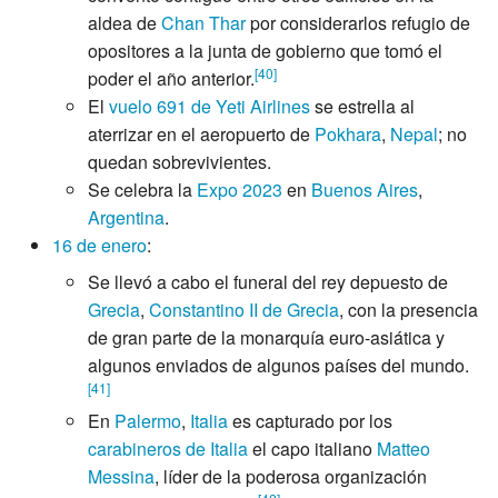
aldea de
Chan Thar
por considerarlos refugio de
opositores a la junta de gobierno que tomó el
[
40
]
poder el año anterior.
El
vuelo 691 de Yeti Airlines
se estrella al
aterrizar en el aeropuerto de
Pokhara
,
Nepal
; no
quedan sobrevivientes.
Se celebra la
Expo 2023
en
Buenos Aires
,
Argentina
.
16 de enero
:
Se llevó a cabo el funeral del rey depuesto de
Grecia
,
Constantino II de Grecia
, con la presencia
de gran parte de la monarquía euro-asiática y
algunos enviados de algunos países del mundo.
[
41
]
En
Palermo
,
Italia
es capturado por los
carabineros de Italia
el capo italiano
Matteo
Messina
, líder de la poderosa organización