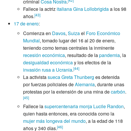
[
42
]
criminal
Cosa Nostra
.
Fallece la actriz
italiana
Gina Lollobrigida
a los 98
[
43
]
años.
17 de enero
:
Comienza en
Davos
,
Suiza
el
Foro Económico
Mundial
, tomado lugar del 16 al 20 de enero,
teniendo como temas centrales la inminente
recesión económica
, resultado de la
pandemia
, la
desigualdad económica
y los efectos de la
[
44
]
invasión rusa a Ucrania
.
La activista
sueca
Greta Thunberg
es detenida
por fuerzas policiales de
Alemania
, durante unas
protestas por la extensión de una mina de
carbón
.
[
45
]
Fallece la
supercentenaria
monja
Lucile Randon
,
quien hasta entonces, era conocida como la
mujer más longeva del mundo
, a la edad de 118
[
46
]
años y 340 días.