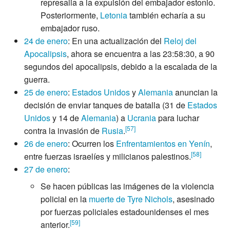
represalia a la expulsión del embajador estonio.
Posteriormente,
Letonia
también echaría a su
embajador ruso.
24 de enero
: En una actualización del
Reloj del
Apocalipsis
, ahora se encuentra a las 23:58:30, a 90
segundos del apocalipsis, debido a la escalada de la
guerra.
25 de enero
:
Estados Unidos
y
Alemania
anuncian la
decisión de enviar tanques de batalla (31 de
Estados
Unidos
y 14 de
Alemania
) a
Ucrania
para luchar
[
57
]
contra la invasión de
Rusia
.
26 de enero
: Ocurren los
Enfrentamientos en Yenín
,
[
58
]
entre fuerzas israelíes y milicianos palestinos.
27 de enero
:
Se hacen públicas las imágenes de la violencia
policial en la
muerte de Tyre Nichols
, asesinado
por fuerzas policiales estadounidenses el mes
[
59
]
anterior.