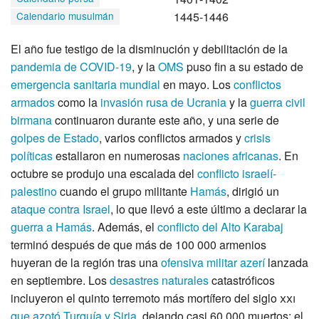
1445-1446
Calendario musulmán
El año fue testigo de la disminución y debilitación de la
pandemia de COVID-19
, y la
OMS
puso fin a su estado de
emergencia sanitaria mundial
en mayo. Los
conflictos
armados
como la
invasión rusa de Ucrania
y la
guerra civil
birmana
continuaron durante este año, y una serie de
golpes de Estado
, varios conflictos armados y
crisis
políticas
estallaron en numerosas
naciones africanas
. En
octubre se produjo una escalada del
conflicto israelí-
palestino
cuando el grupo militante
Hamás
, dirigió un
ataque contra Israel
, lo que llevó a este último a declarar la
guerra a Hamás
. Además, el
conflicto del Alto Karabaj
terminó después de que más de
100 000
armenios
huyeran de la región tras una
ofensiva militar azerí
lanzada
en septiembre. Los
desastres naturales
catastróficos
incluyeron el quinto terremoto más mortífero del
siglo
xxi
que azotó Turquía y Siria
, dejando casi
60 000
muertos; el