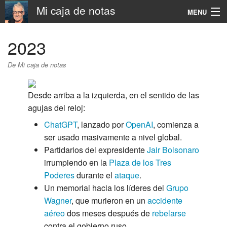
Mi caja de notas
MENU
Navigation
2023
Rechercher
De Mi caja de notas
Desde arriba a la izquierda, en el sentido de las
agujas del reloj:
ChatGPT
, lanzado por
OpenAI
, comienza a
ser usado masivamente a nivel global.
Partidarios del expresidente
Jair Bolsonaro
irrumpiendo en la
Plaza de los Tres
Poderes
durante el
ataque
.
Un memorial hacia los líderes del
Grupo
Wagner
, que murieron en un
accidente
aéreo
dos meses después de
rebelarse
contra el gobierno ruso.