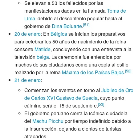
Se elevan a 53 los fallecidos por las
manifestaciones dadas en la llamada
Toma de
Lima
, debido al descontento popular hacia al
[
51
]
gobierno de
Dina Boluarte
.
20 de enero
: En
Bélgica
se inician los preparativos
para celebrar los 50 años de nacimiento de la reina
consorte
Matilde
, concluyendo con una entrevista a la
televisión
belga
. La ceremonia fue entendida por
muchos de sus ciudadanos como una copia al estilo
[
52
]
realizado por la reina
Máxima de los Países Bajos
.
21 de enero
:
Comienzan los eventos en torno al
Jubileo de Oro
de Carlos XVI Gustavo de Suecia
, cuyo punto
[
53
]
cúlmine será el 15 de septiembre.
El gobierno peruano cierra la icónica ciudadela
del
Machu Picchu
por tiempo indefinido debido a
la insurrección, dejando a cientos de turistas
atrapados.