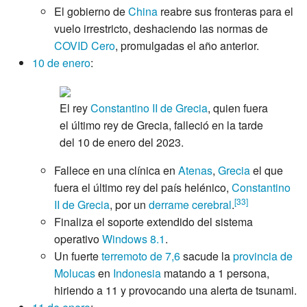
El gobierno de
China
reabre sus fronteras para el
vuelo irrestricto, deshaciendo las normas de
COVID Cero
, promulgadas el año anterior.
10 de enero
:
El rey
Constantino II de Grecia
, quien fuera
el último rey de Grecia, falleció en la tarde
del 10 de enero del 2023.
Fallece en una clínica en
Atenas
,
Grecia
el que
fuera el último rey del país helénico,
Constantino
[
33
]
II de Grecia
, por un
derrame cerebral
.
Finaliza el soporte extendido del sistema
operativo
Windows 8.1
.
Un fuerte
terremoto de 7,6
sacude la
provincia de
Molucas
en
Indonesia
matando a 1 persona,
hiriendo a 11 y provocando una alerta de tsunami.