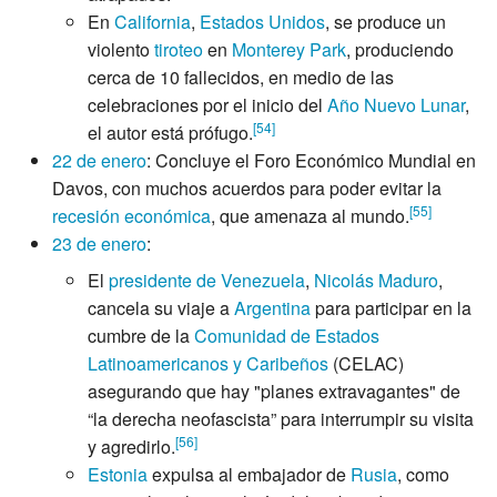
En
California
,
Estados Unidos
, se produce un
violento
tiroteo
en
Monterey Park
, produciendo
cerca de 10 fallecidos, en medio de las
celebraciones por el inicio del
Año Nuevo Lunar
,
[
54
]
el autor está prófugo.
22 de enero
: Concluye el Foro Económico Mundial en
Davos, con muchos acuerdos para poder evitar la
[
55
]
recesión económica
, que amenaza al mundo.
23 de enero
:
El
presidente de Venezuela
,
Nicolás Maduro
,
cancela su viaje a
Argentina
para participar en la
cumbre de la
Comunidad de Estados
Latinoamericanos y Caribeños
(CELAC)
asegurando que hay "planes extravagantes" de
“la derecha neofascista” para interrumpir su visita
[
56
]
y agredirlo.
Estonia
expulsa al embajador de
Rusia
, como