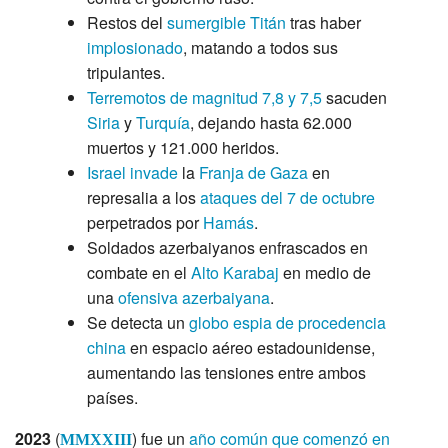
Restos del
sumergible Titán
tras haber
implosionado
, matando a todos sus
tripulantes.
Terremotos de magnitud 7,8 y 7,5
sacuden
Siria
y
Turquía
, dejando hasta 62.000
muertos y 121.000 heridos.
Israel
invade
la
Franja de Gaza
en
represalia a los
ataques del 7 de octubre
perpetrados por
Hamás
.
Soldados azerbaiyanos enfrascados en
combate en el
Alto Karabaj
en medio de
una
ofensiva azerbaiyana
.
Se detecta un
globo espia de procedencia
china
en espacio aéreo estadounidense,
aumentando las tensiones entre ambos
países.
2023
(
) fue un
año común que comenzó en
MMXXIII