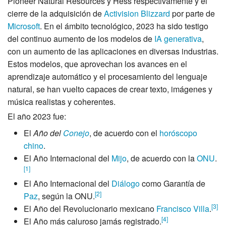
Pioneer Natural Resources y Hess respectivamente y el
cierre de la adquisición de
Activision Blizzard
por parte de
Microsoft
. En el ámbito tecnológico, 2023 ha sido testigo
del continuo aumento de los modelos de
IA generativa
,
con un aumento de las aplicaciones en diversas industrias.
Estos modelos, que aprovechan los avances en el
aprendizaje automático y el procesamiento del lenguaje
natural, se han vuelto capaces de crear texto, imágenes y
música realistas y coherentes.
El año 2023 fue:
El
Año del
Conejo
, de acuerdo con el
horóscopo
chino
.
El Año Internacional del
Mijo
, de acuerdo con la
ONU
.
[
1
]
El Año Internacional del
Diálogo
como Garantía de
[
2
]
Paz
, según la ONU.
[
3
]
El Año del Revolucionario mexicano
Francisco Villa
.
[
4
]
El Año más caluroso jamás registrado.