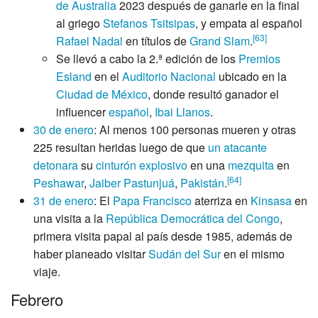
de Australia
2023 después de ganarle en la final
al griego
Stefanos Tsitsipas
, y empata al español
[
63
]
Rafael Nadal
en títulos de
Grand Slam
.
Se llevó a cabo la 2.ª edición de los
Premios
Esland
en el
Auditorio Nacional
ubicado en la
Ciudad de México
, donde resultó ganador el
influencer
español
,
Ibai Llanos
.
30 de enero
: Al menos 100 personas mueren y otras
225 resultan heridas luego de que
un atacante
detonara
su
cinturón explosivo
en una
mezquita
en
[
64
]
Peshawar
,
Jaiber Pastunjuá
,
Pakistán
.
31 de enero
: El
Papa
Francisco
aterriza en
Kinsasa
en
una visita a la
República Democrática del Congo
,
primera visita papal al país desde 1985, además de
haber planeado visitar
Sudán del Sur
en el mismo
viaje.
Febrero