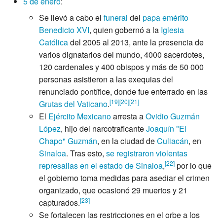
5 de enero
:
Se llevó a cabo el
funeral
del
papa
emérito
Benedicto XVI
, quien gobernó a la
Iglesia
Católica
del 2005 al 2013, ante la presencia de
varios dignatarios del mundo, 4000
sacerdotes,
120
cardenales y 400
obispos y más de 50
000
personas asistieron a las exequias del
renunciado pontífice, donde fue enterrado en las
[
19
]
[
20
]
[
21
]
Grutas del Vaticano
.
El
Ejército Mexicano
arresta a
Ovidio Guzmán
López
, hijo del narcotraficante
Joaquín "El
Chapo" Guzmán
, en la ciudad de
Culiacán
, en
Sinaloa
. Tras esto,
se registraron violentas
[
22
]
represalias en el estado de Sinaloa
,
por lo que
el gobierno toma medidas para asediar el crimen
organizado, que ocasionó 29 muertos y 21
[
23
]
capturados.
Se fortalecen las restricciones en el orbe a los