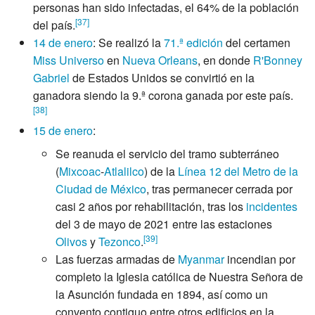
personas han sido infectadas, el 64% de la población
[
37
]
del país.
14 de enero
: Se realizó la
71.ª edición
del certamen
Miss Universo
en
Nueva Orleans
, en donde
R'Bonney
Gabriel
de Estados Unidos se convirtió en la
ganadora siendo la 9.ª corona ganada por este país.
[
38
]
15 de enero
:
Se reanuda el servicio del tramo subterráneo
(
Mixcoac
-
Atlalilco
) de la
Línea 12 del Metro de la
Ciudad de México
, tras permanecer cerrada por
casi 2 años por rehabilitación, tras los
incidentes
del 3 de mayo de 2021 entre las estaciones
[
39
]
Olivos
y
Tezonco
.
Las fuerzas armadas de
Myanmar
incendian por
completo la Iglesia católica de Nuestra Señora de
la Asunción fundada en 1894, así como un
convento contiguo entre otros edificios en la