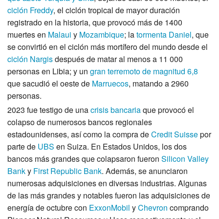
ciclón Freddy
, el ciclón tropical de mayor duración
registrado en la historia, que provocó más de 1400
muertes en
Malaui
y
Mozambique
; la
tormenta Daniel
, que
se convirtió en el ciclón más mortífero del mundo desde el
ciclón Nargis
después de matar al menos a
11 000
personas en Libia; y un
gran terremoto de magnitud 6,8
que sacudió el oeste de
Marruecos
, matando a 2960
personas.
2023 fue testigo de una
crisis bancaria
que provocó el
colapso de numerosos bancos regionales
estadounidenses, así como la compra de
Credit Suisse
por
parte de
UBS
en Suiza. En Estados Unidos, los dos
bancos más grandes que colapsaron fueron
Silicon Valley
Bank
y
First Republic Bank
. Además, se anunciaron
numerosas adquisiciones en diversas industrias. Algunas
de las más grandes y notables fueron las adquisiciones de
energía de octubre con
ExxonMobil
y
Chevron
comprando