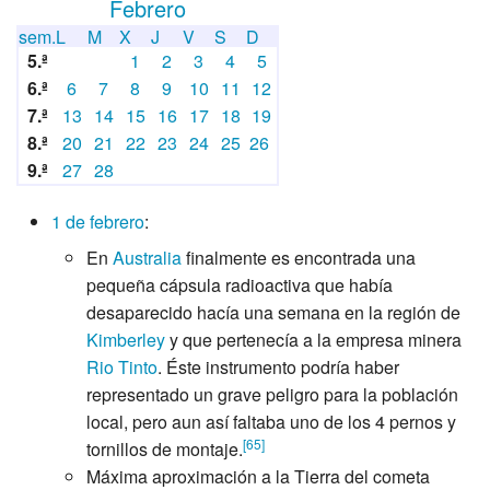
Febrero
sem.
L
M
X
J
V
S
D
5.ª
1
2
3
4
5
6.ª
6
7
8
9
10
11
12
7.ª
13
14
15
16
17
18
19
8.ª
20
21
22
23
24
25
26
9.ª
27
28
1 de febrero
:
En
Australia
finalmente es encontrada una
pequeña cápsula radioactiva que había
desaparecido hacía una semana en la región de
Kimberley
y que pertenecía a la empresa minera
Rio Tinto
. Éste instrumento podría haber
representado un grave peligro para la población
local, pero aun así faltaba uno de los 4 pernos y
[
65
]
tornillos de montaje.
Máxima aproximación a la Tierra del cometa