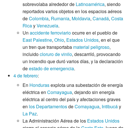
sobrevolaba alrededor de
Latinoamérica
, siendo
reportados varios objetos en los espacios aéreos
de
Colombia
,
Rumania
,
Moldavia
,
Canadá
,
Costa
Rica
y
Venezuela
.
Un
accidente ferroviario
ocurre en el pueblo de
East Palestine
,
Ohio
,
Estados Unidos
, en el que
un tren que transportaba
material peligroso
,
incluido
cloruro de vinilo
, descarriló, provocando
un incendio que duró varios días, y la declaración
de
estado de emergencia
.
4 de febrero
:
En
Honduras
explota una subestación de energía
eléctrica en
Comayagua
, dejando sin energía
eléctrica al centro del país y afectaciones graves
en
los Departamentos
de
Comayagua
,
Intibucá
y
La Paz
.
La Administración Aérea de los
Estados Unidos
cierra el espacio aéreo de la
Costa Este
, luego de