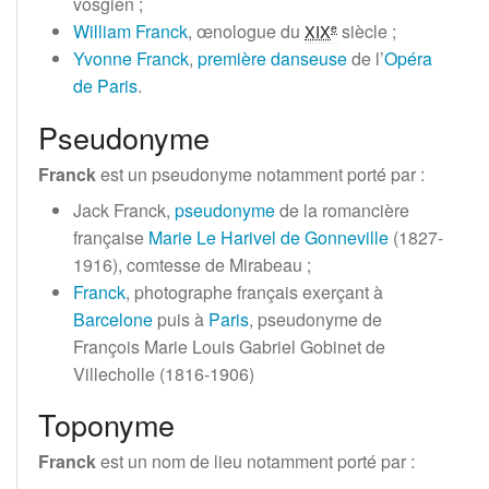
vosgien
;
William Franck
, œnologue du
siècle
;
e
XIX
Yvonne Franck
,
première danseuse
de l’
Opéra
de Paris
.
Pseudonyme
Franck
est un pseudonyme notamment porté par
:
Jack Franck,
pseudonyme
de la romancière
française
Marie Le Harivel de Gonneville
(1827-
1916), comtesse de Mirabeau
;
Franck
, photographe français exerçant à
Barcelone
puis à
Paris
, pseudonyme de
François Marie Louis Gabriel Gobinet de
Villecholle (1816-1906)
Toponyme
Franck
est un nom de lieu notamment porté par
: