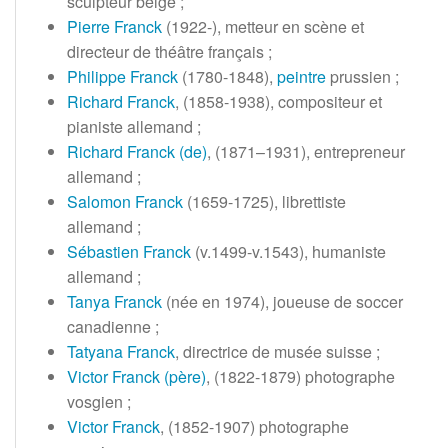
sculpteur belge
;
Pierre Franck
(1922-), metteur en scène et
directeur de théâtre français
;
Philippe Franck
(1780-1848),
peintre
prussien
;
Richard Franck
, (1858-1938), compositeur et
pianiste allemand
;
Richard Franck
(de)
, (1871–1931), entrepreneur
allemand
;
Salomon Franck
(1659-1725), librettiste
allemand
;
Sébastien Franck
(v.1499-v.1543), humaniste
allemand
;
Tanya Franck
(née en 1974), joueuse de soccer
canadienne
;
Tatyana Franck
, directrice de musée suisse
;
Victor Franck (père)
, (1822-1879) photographe
vosgien
;
Victor Franck
, (1852-1907) photographe