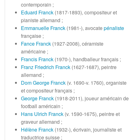
contemporain
;
Eduard Franck
(1817-1893), compositeur et
pianiste allemand
;
Emmanuelle Franck
(1981-), avocate
pénaliste
française
;
Fance Franck
(1927-2008), céramiste
américaine
;
Francis Franck
(1970-), handballeur français
;
Franz Friedrich Franck
(1627-1687), peintre
allemand
;
Dom George Franck
(v. 1690-v. 1760), organiste
et compositeur français
;
George Franck
(1918-2011), joueur américain de
football américain
;
Hans Ulrich Franck
(v. 1590-1675), peintre et
graveur allemand
;
Hélène Franck
(1932-), écrivain, journaliste et
traductrice suisse
;