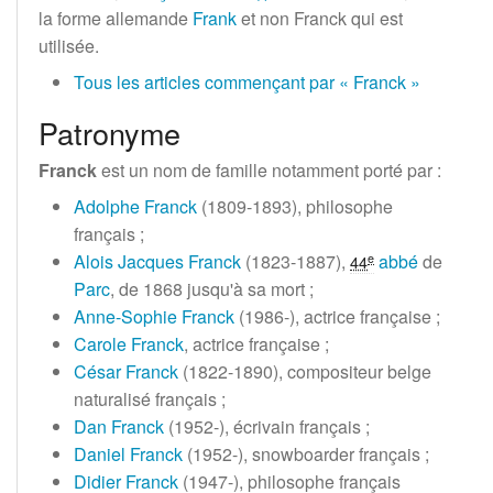
la forme allemande
Frank
et non Franck qui est
utilisée.
Tous les articles commençant par «
Franck
»
Patronyme
Franck
est un nom de famille notamment porté par
:
Adolphe Franck
(1809-1893), philosophe
français
;
Alois Jacques Franck
(1823-1887),
abbé
de
e
44
Parc
, de 1868 jusqu'à sa mort
;
Anne-Sophie Franck
(1986-), actrice française
;
Carole Franck
, actrice française
;
César Franck
(1822-1890), compositeur belge
naturalisé français
;
Dan Franck
(1952-), écrivain français
;
Daniel Franck
(1952-), snowboarder français
;
Didier Franck
(1947-), philosophe français