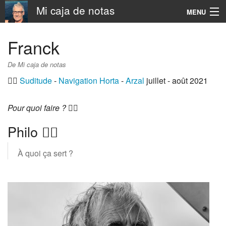
Mi caja de notas
MENU
Navigation
Franck
Rechercher
De Mi caja de notas
👨‍✈️
Suditude
-
Navigation
Horta
-
Arzal
juillet - août 2021
Pour quoi faire ?
🏴‍☠️
Philo 🏴‍☠️
À quoi ça sert ?