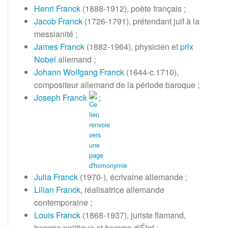
Henri Franck
(1888-1912), poète français
;
Jacob Franck
(1726-1791), prétendant juif à la
messianité
;
James Franck
(1882-1964), physicien et
prix
Nobel
allemand
;
Johann Wolfgang Franck
(1644-c.1710),
compositeur allemand de la période baroque
;
Joseph Franck
;
Julia Franck
(1970-), écrivaine allemande
;
Lilian Franck
, réalisatrice allemande
contemporaine
;
Louis Franck
(1868-1937), juriste flamand,
homme politique et homme d'État
;