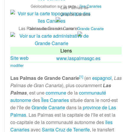
Géolocalisation sur la carte
:
îles Canaries
Las Palmas de
Grande Canarie
Las Palmas de Grande Canarie
Géolocalisation sur la carte
:
Grande Canarie
Liens
Site web
www.laspalmasgc.es
modifier
[
1
]
Las Palmas de Grande Canarie
(en
espagnol
,
Las
Palmas de Gran Canaria
), plus couramment
Las
Palmas
, est une
commune
de la
communauté
autonome
des
Îles Canaries
située dans le nord-est
de l'île de
Grande Canarie
dans la
province de Las
Palmas
. Las Palmas est la capitale de l'île et est la
co-capitale de la communauté autonome des
îles
Canaries
avec
Santa Cruz de Tenerife
, le transfert