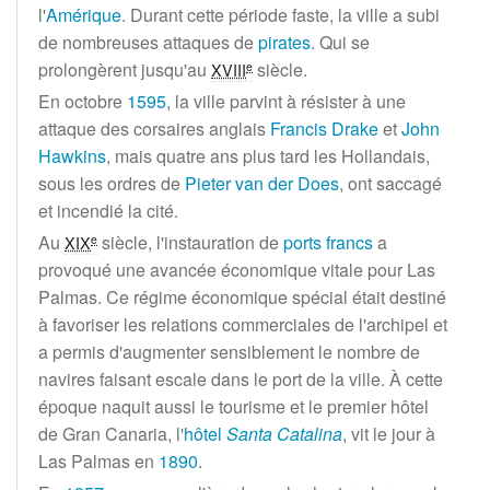
l'
Amérique
. Durant cette période faste, la ville a subi
de nombreuses attaques de
pirates
. Qui se
prolongèrent jusqu'au
siècle
.
e
XVIII
En octobre
1595
, la ville parvint à résister à une
attaque des corsaires anglais
Francis Drake
et
John
Hawkins
, mais quatre ans plus tard les Hollandais,
sous les ordres de
Pieter van der Does
, ont saccagé
et incendié la cité.
Au
siècle
, l'instauration de
ports francs
a
e
XIX
provoqué une avancée économique vitale pour Las
Palmas. Ce régime économique spécial était destiné
à favoriser les relations commerciales de l'archipel et
a permis d'augmenter sensiblement le nombre de
navires faisant escale dans le port de la ville. À cette
époque naquit aussi le tourisme et le premier hôtel
de Gran Canaria, l'
hôtel
Santa Catalina
, vit le jour à
Las Palmas en
1890
.