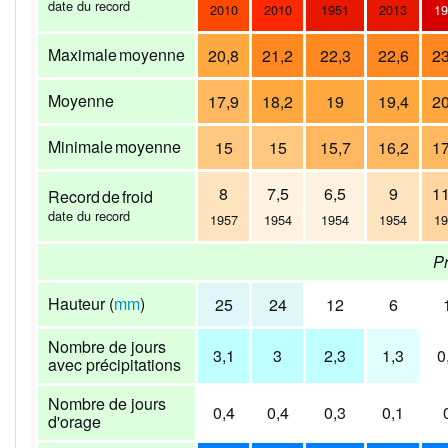
date du record
2010
2010
1951
2013
19
Maximale moyenne
20,8
21,2
22,3
22,6
23
Moyenne
17,9
18,2
19
19,4
20
Minimale moyenne
15
15
15,7
16,2
17
8
7,5
6,5
9
11
Record de froid
date du record
1957
1954
1954
1954
19
Pr
Hauteur (
mm
)
25
24
12
6
Nombre de jours
3,1
3
2,3
1,3
0
avec précipitations
Nombre de jours
0,4
0,4
0,3
0,1
d'orage