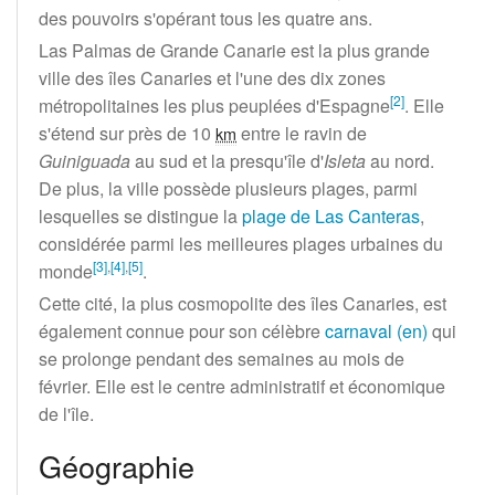
des pouvoirs s'opérant tous les quatre ans.
Las Palmas de Grande Canarie est la plus grande
ville des îles Canaries et l'une des dix zones
[
2
]
métropolitaines les plus peuplées d'Espagne
. Elle
s'étend sur près de
10
entre le ravin de
km
Guiniguada
au sud et la presqu'île d
'
Isleta
au nord.
De plus, la ville possède plusieurs plages, parmi
lesquelles se distingue la
plage de Las Canteras
,
considérée parmi les meilleures plages urbaines du
[
3
]
,
[
4
]
,
[
5
]
monde
.
Cette cité, la plus cosmopolite des îles Canaries, est
également connue pour son célèbre
carnaval
(en)
qui
se prolonge pendant des semaines au mois de
février. Elle est le centre administratif et économique
de l'île.
Géographie