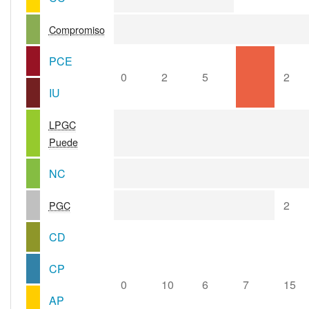
Compromiso
PCE
0
2
5
2
IU
LPGC
Puede
NC
2
PGC
CD
CP
0
10
6
7
15
AP