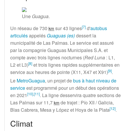
Une
Guagua
.
[
7
]
Un réseau de
730
sur
43 ligne
s
d'
autobus
km
articulés
appelés
Guaguas
(es)
dessert la
municipalité de Las Palmas. Le service est assuré
par la compagnie Guaguas Municipales S.A. et
compte avec trois lignes nocturnes (
Red Luna
: L1,
[
8
]
L2 et L3)
et trois lignes rapides supplémentaires en
[
9
]
service aux heures de pointe (X11, X47 et X91)
.
Le
MetroGuagua
, un projet de
bus à haut niveau de
service
est programmé pour un début des opérations
[
10
]
,
[
11
]
en 2021
. La ligne desservira quatre sections de
Las Palmas sur
11,7
de trajet
: Pío XII / Galicia,
km
[
12
]
Blas Cabrera, Mesa y López et Hoya de la Plata
.
Climat