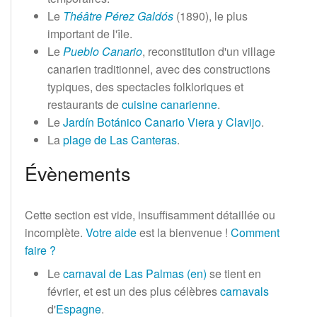
Le
Théâtre Pérez Galdós
(1890), le plus
important de l'île.
Le
Pueblo Canario
, reconstitution d'un village
canarien traditionnel, avec des constructions
typiques, des spectacles folkloriques et
restaurants de
cuisine canarienne
.
Le
Jardín Botánico Canario Viera y Clavijo
.
La
plage de Las Canteras
.
Évènements
Cette section est vide, insuffisamment détaillée ou
incomplète.
Votre aide
est la bienvenue
!
Comment
faire
?
Le
carnaval de Las Palmas
(en)
se tient en
février, et est un des plus célèbres
carnavals
d'
Espagne
.