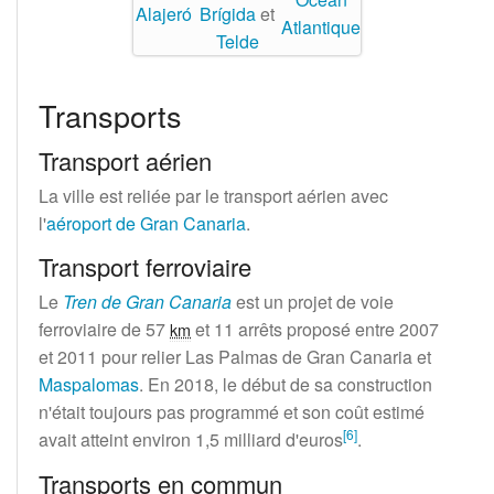
Alajeró
Brígida
et
Atlantique
Telde
Transports
Transport aérien
La ville est reliée par le transport aérien avec
l'
aéroport de Gran Canaria
.
Transport ferroviaire
Le
Tren de Gran Canaria
est un projet de voie
ferroviaire de
57
et 11 arrêts proposé entre 2007
km
et 2011 pour relier Las Palmas de Gran Canaria et
Maspalomas
. En 2018, le début de sa construction
n'était toujours pas programmé et son coût estimé
[
6
]
avait atteint environ
1,5 milliard
d'euros
.
Transports en commun