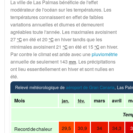
La ville de Las Palmas bénéficie de l'effet
modérateur de l'océan sur les températures. Les
températures connaissent en effet de faibles
variations annuelles et diurnes et demeurent
agréables toute l'année. Les maximales avoisinent
27
en été et
20
en hiver tandis que les
°C
°C
minimales avoisinent
21
en été et
15
en hiver.
°C
°C
Par contre le climat est aride avec une
pluviométrie
annuelle de seulement
143
. Les précipitations
mm
ont lieu essentiellement en hiver et sont nulles en
été.
Relevé météorologique de
aéroport de Gran Canaria
, Las Pal
Mois
mars
avril
m
jan.
fév.
Temp
29,5
30,9
34
34,3
3
Record de chaleur