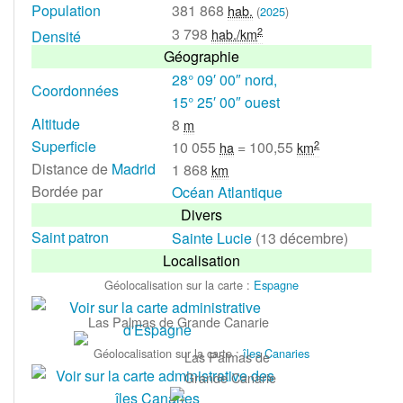
Population
381 868
hab.
(
2025
)
3 798
2
hab./km
Densité
Géographie
28° 09′ 00″ nord,
Coordonnées
15° 25′ 00″ ouest
Altitude
8
m
Superficie
10 055
=
100,55
2
ha
km
Distance de
Madrid
1 868
km
Bordée par
Océan Atlantique
Divers
Saint patron
Sainte Lucie
(13 décembre)
Localisation
Géolocalisation sur la carte
:
Espagne
Las Palmas de Grande Canarie
Géolocalisation sur la carte
:
îles Canaries
Las Palmas de
Grande Canarie