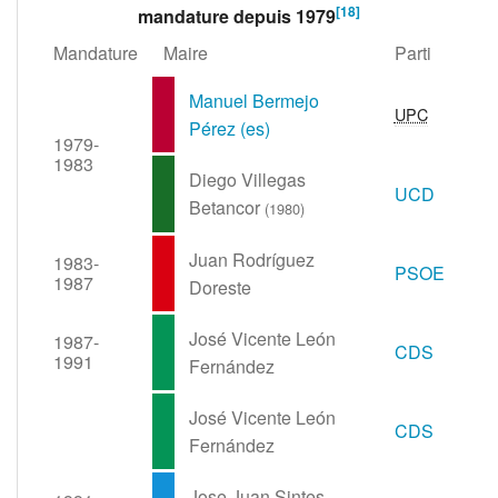
[
18
]
mandature depuis 1979
Mandature
Maire
Parti
Manuel Bermejo
UPC
Pérez
(es)
1979-
1983
Diego Villegas
UCD
Betancor
(1980)
Juan Rodríguez
1983-
PSOE
1987
Doreste
José Vicente León
1987-
CDS
1991
Fernández
José Vicente León
CDS
Fernández
Jose Juan Sintes