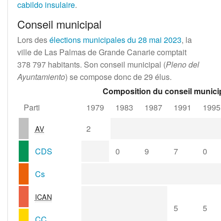
cabildo insulaire
.
Conseil municipal
Lors des
élections municipales du
28 mai 2023
, la
ville de Las Palmas de Grande Canarie comptait
378 797 habitants
. Son conseil municipal (
Pleno del
Ayuntamiento
) se compose donc de 29 élus.
Composition du conseil munici
Parti
1979
1983
1987
1991
1995
2
AV
CDS
0
9
7
0
Cs
ICAN
5
5
CC