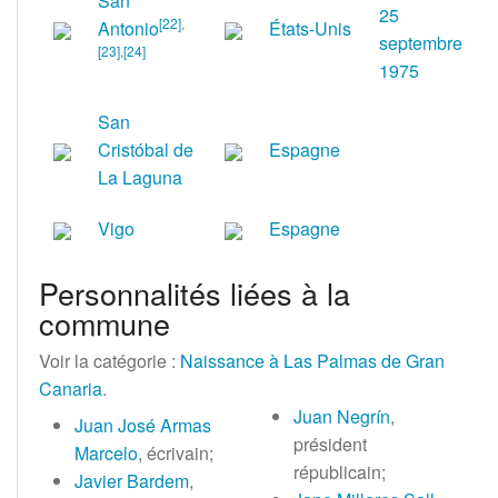
San
25
[
22
]
,
Antonio
États-Unis
septembre
[
23
]
,
[
24
]
1975
San
Cristóbal de
Espagne
La Laguna
Vigo
Espagne
Personnalités liées à la
commune
Voir la catégorie
:
Naissance à Las Palmas de Gran
Canaria
.
Juan Negrín
,
Juan José Armas
président
Marcelo
, écrivain;
républicain;
Javier Bardem
,