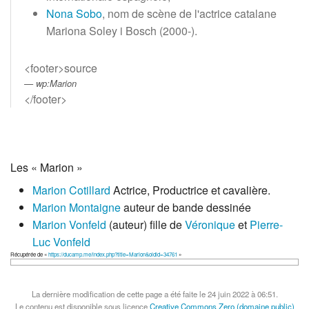
Nona Sobo
, nom de scène de l'actrice catalane
Mariona Soley i Bosch (2000-).
<footer>source
wp:Marion
</footer>
Les « Marion »
Marion Cotillard
Actrice, Productrice et cavalière.
Marion Montaigne
auteur de bande dessinée
Marion Vonfeld
(auteur) fille de
Véronique
et
Pierre-
Luc Vonfeld
Récupérée de «
https://ducamp.me/index.php?title=Marion&oldid=34761
»
La dernière modification de cette page a été faite le 24 juin 2022 à 06:51.
Le contenu est disponible sous licence
Creative Commons Zero (domaine public)