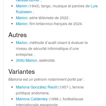
Marión
(1943), tango, musique et paroles de
Luis
Rubistein
;
Marion
, série télévisée de 2022
;
Marion
, film britannico-français de 2024.
Autres
Marion
, méthode d’audit visant à évaluer le
niveau de sécurité informatique d’une
entreprise
;
(506) Marion
, astéroïde.
Variantes
Mariona
est un prénom notamment porté par
:
Mariona González Reolit
(1957-), femme
politique andorrane;
Mariona Caldentey
(1996-), footballeuse
internationale espagnole;