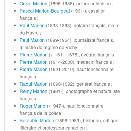
Oskar Marion
(1896-1986), acteur autrichien
;
Pascal Marion-Bourgeat
(1961-), cavalier
français
;
Paul Marion
(1833-1893), notaire français, maire
du Havre
;
Paul Marion
(1899-1954), journaliste français,
ministre du régime de Vichy
;
Pierre Marion
(v. 1611-1675), évêque français
;
Pierre Marion
(1914-2000), médecin français
;
Pierre Marion
(1921-2010), haut fonctionnaire
français
;
Raoul Marion
(1898-1992), général français
;
Rémy Marion
(1961-), photographe et naturaliste
français
;
Roger Marion
(1947-), haut fonctionnaire
français de la police
;
Séraphin Marion
(1896-1983), historien, critique
littéraire et professeur canadien
;