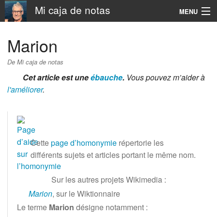
Mi caja de notas
MENU
Navigation
Marion
Rechercher
De Mi caja de notas
Cet article est une
ébauche
.
Vous pouvez m’aider à
l'améliorer
.
Cette
page d’homonymie
répertorie les
différents sujets et articles portant le même nom.
Sur les autres projets Wikimedia
:
Marion
,
sur le
Wiktionnaire
Le terme
Marion
désigne notamment
: