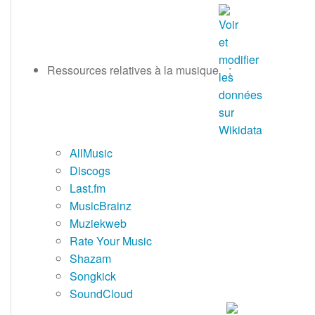
Ressources relatives à la musique
:
AllMusic
Discogs
Last.fm
MusicBrainz
Muziekweb
Rate Your Music
Shazam
Songkick
SoundCloud