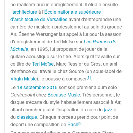
ne réalisera aucun enregistrement. Il étudie ensuite
l'
architecture
à l'
École nationale supérieure
d’architecture de Versailles
avant d'entreprendre une
carrière de musicien professionnel au sein du groupe
Air. Étienne Wersinger fait appel à lui pour la session
d'enregistrement de Teri Moïse sur
Les Poèmes de
Michelle
, en 1995, lui proposant de jouer de la
guitare acoustique sur le titre. Alors qu'il travaille sur
ce titre de
Teri Moïse
, Marc Tessier du Cros, un ami
d'enfance qui travaille chez Source (un sous-label de
[
1
]
Virgin Music
), le pousse à composer
.
Le
18
septembre
2015
sort son premier album solo
Contrepoint
chez
Because Music
. Très personnel, le
disque s'écarte du style habituellement associé à Air,
allant chercher plutôt l'inspiration du côté du
jazz
et
du
classique
. Chaque morceau prend pour point de
[
2
]
départ une composition de
Bach
.
Pour son second album solo
Concrete and Glass
,