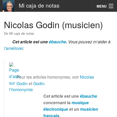
Mi caja de notas
MENU
Navigation
Nicolas Godin (musicien)
Rechercher
De Mi caja de notas
Cet article est une
ébauche
.
Vous pouvez m’aider à
l'améliorer
.
Pour les articles homonymes, voir
Nicolas
Godin
et
Godin
.
Cet article est une
ébauche
concernant la
musique
électronique
et un
musicien
français
.