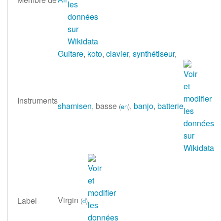
Guitare
,
koto
,
clavier
,
synthétiseur
,
Instruments
shamisen
, basse
,
banjo
,
batterie
(
en
)
Virgin
Label
(
d
)