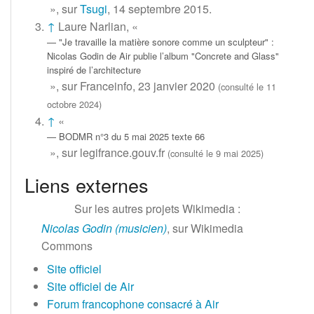
», sur
Tsugi
,
14 septembre 2015
.
↑
Laure Narlian, «
"Je travaille la matière sonore comme un sculpteur"
:
Nicolas Godin de Air publie l’album "Concrete and Glass"
inspiré de l’architecture
», sur
Franceinfo
,
23 janvier 2020
(consulté le
11
octobre 2024
)
↑
«
BODMR n°3 du 5 mai 2025 texte 66
», sur
legifrance.gouv.fr
(consulté le
9 mai 2025
)
Liens externes
Sur les autres projets Wikimedia
:
Nicolas Godin (musicien)
, sur
Wikimedia
Commons
Site officiel
Site officiel de Air
Forum francophone consacré à Air