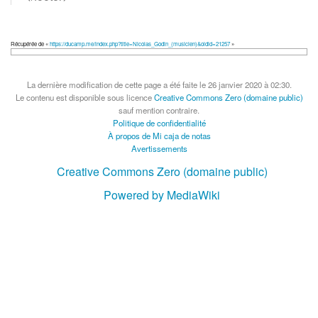
Récupérée de «
https://ducamp.me/index.php?title=Nicolas_Godin_(musicien)&oldid=21257
»
La dernière modification de cette page a été faite le 26 janvier 2020 à 02:30.
Le contenu est disponible sous licence
Creative Commons Zero (domaine public)
sauf mention contraire.
Politique de confidentialité
À propos de Mi caja de notas
Avertissements
Creative Commons Zero (domaine public)
Powered by MediaWiki