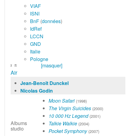
VIAF
ISNI
BnF
(
données
)
IdRef
LCCN
GND
Italie
Pologne
[masquer]
·
v
m
Air
Jean-Benoît Dunckel
Nicolas Godin
Moon Safari
(1998)
The Virgin Suicides
(2000)
10 000 Hz Legend
(2001)
Albums
Talkie Walkie
(2004)
studio
Pocket Symphony
(2007)