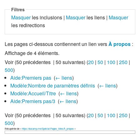
Filtres
Masquer
les inclusions |
Masquer
les liens |
Masquer
les redirections
Les pages ci-dessous contiennent un lien vers
À propos
:
Affichage de 4 éléments.
Voir (50 précédentes | 50 suivantes) (
20
|
50
|
100
|
250
|
500
)
Aide:Premiers pas
‎
(
← liens
)
Modèle:Nombre de paramètres définis
‎
(
← liens
)
Modèle:Accueil/Titre
‎
(
← liens
)
Aide:Premiers pas/3
‎
(
← liens
)
Voir (50 précédentes | 50 suivantes) (
20
|
50
|
100
|
250
|
500
)
Récupérée de «
https://ducamp.me/Spécial:Pages_liées/À_propos
»