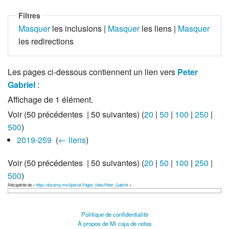
Filtres
Masquer
les inclusions |
Masquer
les liens |
Masquer
les redirections
Les pages ci-dessous contiennent un lien vers
Peter
Gabriel
:
Affichage de 1 élément.
Voir (50 précédentes | 50 suivantes) (
20
|
50
|
100
|
250
|
500
)
2019-259
‎
(
← liens
)
Voir (50 précédentes | 50 suivantes) (
20
|
50
|
100
|
250
|
500
)
Récupérée de «
https://ducamp.me/Spécial:Pages_liées/Peter_Gabriel
»
Politique de confidentialité
À propos de Mi caja de notas