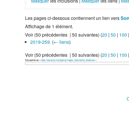
Masquer
les inclusions |
Masquer
les liens |
Mas
Les pages ci-dessous contiennent un lien vers
Son
Affichage de 1 élément.
Voir (50 précédentes | 50 suivantes) (
20
|
50
|
100
2019-259
‎
(
← liens
)
Voir (50 précédentes | 50 suivantes) (
20
|
50
|
100
Récupérée de «
https://ducamp.me/Spécial:Pages_liées/Sonia_Mabrouk
»
C