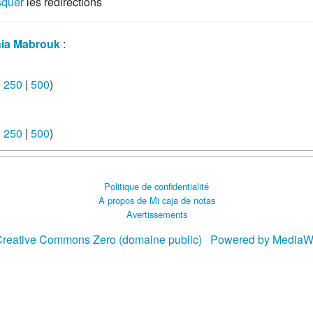
quer
les redirections
ia Mabrouk
:
|
250
|
500
)
|
250
|
500
)
Politique de confidentialité
À propos de Mi caja de notas
Avertissements
reative Commons Zero (domaine public)
Powered by MediaW