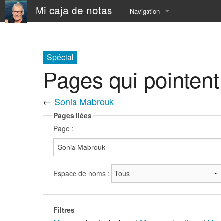
Mi caja de notas
Navigation
Accueil
À Propos
Spécial
Pages qui pointen
📅 Calendar
←
Sonia Mabrouk
⛵️ Resume
Pages liées
⚓️ now
Page :
⏳ SandBox
☎️ contact
Espace de noms :
Filtres