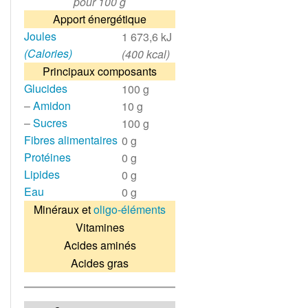
pour 100 g
Apport énergétique
Joules
1 673,6 kJ
(Calories)
(400 kcal)
Principaux composants
Glucides
100 g
–
Amidon
10 g
–
Sucres
100 g
Fibres alimentaires
0 g
Protéines
0 g
Lipides
0 g
Eau
0 g
Minéraux et
oligo-éléments
Vitamines
Acides aminés
Acides gras