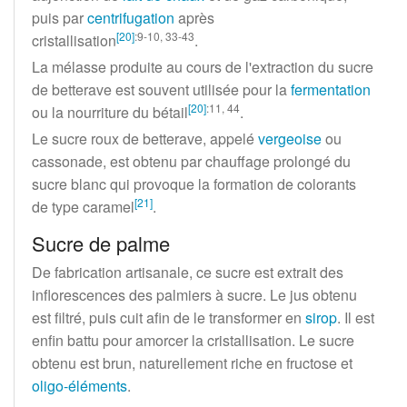
puis par
centrifugation
après
[
20
]
:9-10, 33-43
cristallisation
.
La mélasse produite au cours de l'extraction du sucre
de betterave est souvent utilisée pour la
fermentation
[
20
]
:11, 44
ou la nourriture du bétail
.
Le sucre roux de betterave, appelé
vergeoise
ou
cassonade, est obtenu par chauffage prolongé du
sucre blanc qui provoque la formation de colorants
[
21
]
de type caramel
.
Sucre de palme
De fabrication artisanale, ce sucre est extrait des
inflorescences des palmiers à sucre. Le jus obtenu
est filtré, puis cuit afin de le transformer en
sirop
. Il est
enfin battu pour amorcer la cristallisation. Le sucre
obtenu est brun, naturellement riche en fructose et
oligo-éléments
.