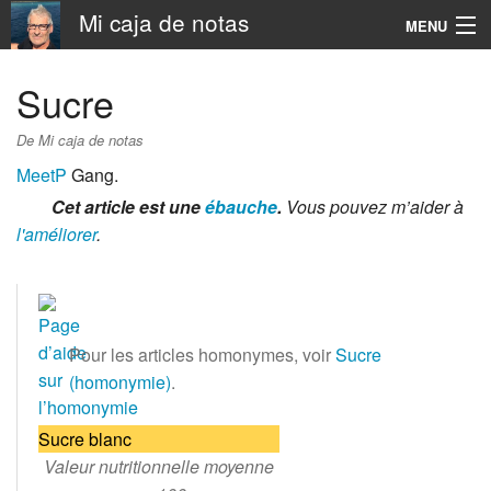
Mi caja de notas
MENU
Navigation
Sucre
Rechercher
De Mi caja de notas
MeetP
Gang.
Cet article est une
ébauche
.
Vous pouvez m’aider à
l'améliorer
.
Pour les articles homonymes, voir
Sucre
(homonymie)
.
Sucre blanc
Valeur nutritionnelle moyenne