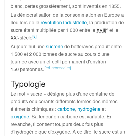
blanc, certes grossièrement, sont inventés en 1855.
La démocratisation de la consommation en Europe a
lieu lors de la
révolution industrielle
, la production de
sucre étant multipliée par
1 000
entre le
et le
e
XVIII
[
8
]
siècle
.
e
XX
Aujourd'hui une
sucrerie
de betteraves produit entre
1 500 et 2 000 tonnes
de sucre au cours d'une
journée avec un effectif permanent d'environ
[
réf.
nécessaire
]
150 personnes
.
Typologie
Le mot «
sucre
» désigne plus d'une centaine de
produits édulcorants différents formés des mêmes
éléments chimiques
:
carbone
,
hydrogène
et
oxygène
. Sa teneur en carbone est variable. En
revanche, il contient toujours deux fois plus
d'hydrogène que d'oxygène. À ce titre, le sucre est un