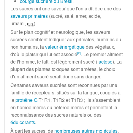
courge sucrière du Brésil
.
Les sucres ont une saveur que l'on a dit être une des
saveurs primaires
(sucré, salé, amer, acide,
umami
,
).
etc.
Sur le plan cognitif et neurologique, les saveurs
sucrées semblent indiquer aux primates, humains ou
non humains, la
valeur énergétique
des végétaux,
[
2
]
d'où le plaisir qui lui est associé
. Le premier aliment
de l'homme, le lait, est légèrement sucré (
lactose
). La
plupart des plantes toxiques sont amères, le choix
d'un aliment sucré serait donc sans danger.
Certaines saveurs sucrées sont reconnues par une
famille de récepteurs, situés sur la langue, couplés à
la
protéine G
T1R1, T1R2 et T1R3
; ils s’assemblent
en homodimères ou hétérodimères et permettent la
reconnaissance des sucres naturels ou des
édulcorants
.
À part les sucres, de
nombreuses autres molécules
,