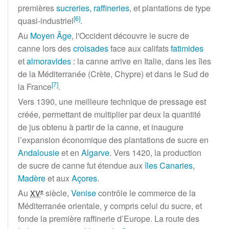
premières
sucreries, raffineries
, et plantations de type
[
6
]
quasi-industriel
.
Au
Moyen Âge
, l'Occident découvre le sucre de
canne lors des
croisades
face aux califats
fatimides
et
almoravides
: la canne arrive en Italie, dans les îles
de la Méditerranée (Crète, Chypre) et dans le Sud de
[
7
]
la France
.
Vers 1390, une meilleure technique de pressage est
créée, permettant de multiplier par deux la quantité
de jus obtenu à partir de la canne, et inaugure
l’expansion économique des plantations de sucre en
Andalousie
et en
Algarve
. Vers 1420, la production
de sucre de canne fut étendue aux
îles Canaries
,
Madère
et aux
Açores
.
Au
siècle
,
Venise
contrôle le commerce de la
e
XV
Méditerranée orientale, y compris celui du sucre, et
fonde la première raffinerie d’Europe. La route des