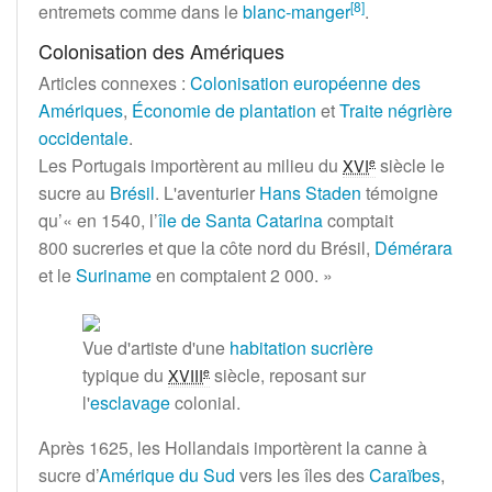
[
8
]
entremets comme dans le
blanc-manger
.
Colonisation des Amériques
Articles connexes
:
Colonisation européenne des
Amériques
,
Économie de plantation
et
Traite négrière
occidentale
.
Les Portugais importèrent au milieu du
siècle
le
e
XVI
sucre au
Brésil
. L'aventurier
Hans Staden
témoigne
qu’
«
en 1540, l’
île de Santa Catarina
comptait
800 sucreries et que la côte nord du Brésil,
Démérara
et le
Suriname
en comptaient 2 000.
»
Vue d'artiste d'une
habitation sucrière
typique du
siècle
, reposant sur
e
XVIII
l'
esclavage
colonial.
Après 1625, les Hollandais importèrent la canne à
sucre d’
Amérique du Sud
vers les îles des
Caraïbes
,