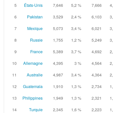
5
États-Unis
7,646
5,2
%
7,666
4
6
Pakistan
3,529
2,4
%
6,103
3
7
Mexique
5,073
3,4
%
6,021
3
8
Russie
1,755
1,2
%
5,249
3
9
France
5,389
3,7
%
4,692
2
10
Allemagne
4,395
3
%
4,564
2
11
Australie
4,987
3,4
%
4,364
2
12
Guatemala
1,910
1,3
%
2,734
1
13
Philippines
1,949
1,3
%
2,321
1
14
Turquie
2,345
1,6
%
2,223
1