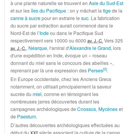
à une plante naturelle se trouvent en
Asie du Sud-Est
et sur les
îles du Pacifique
: on y mâchait la
tige
de la
canne à sucre
pour en extraire le
suc
. La fabrication
du sucre par extraction aurait commencé dans le
Nord-Est de l’
Inde
ou dans le Pacifique Sud
respectivement vers 10000 ou 6000
Vers 325
av. J.-C.
,
Néarque
, l'amiral d'
Alexandre le Grand
, lors
av. J.-C.
d'une expédition en Inde, évoque un «
roseau
donnant du miel sans le concours des abeilles
»,
[
3
]
reprenant par là une expression des
Perses
.
En Europe occidentale, chez les Anciens Grecs
notamment, on utilisait principalement la saveur
sucrée du
miel
, comme en témoignent les
nombreuses jarres découvertes durant les
campagnes archéologiques de
Cnossos
,
Mycènes
et
de
Paestum
.
D’autres découvertes archéologiques effectuées au
début du
siècle
associent la culture de la canne
e
XX