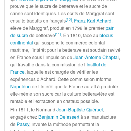
prouve que le sucre de betterave et le sucre de
canne sont identiques. Les écrits de Marggraf sont
[
10
]
ensuite traduits en français
.
Franz Karl Achard
,
élève de Marggraf, produit en 1798 le premier
pain
[
11
]
de sucre
de betterave
. En 1810, face au
blocus
continental
qui suspend le commerce colonial
maritime, l’intérêt pour la betterave est soudain ravivé
en France sous l’impulsion de
Jean-Antoine Chaptal
,
qui travaille dans la commission de l’
Institut de
France
, laquelle est chargée de vérifier les
expériences d’Achard. Cette commission informe
Napoléon
de l’intérêt que la France aurait à produire
elle-même son sucre car la culture betteravière est
rentable et l'extraction en cristaux possible.
Fin 1811, le Normand
Jean-Baptiste Quéruel
,
engagé chez
Benjamin Delessert
à sa manufacture
de
Passy
, invente la méthode permettant la