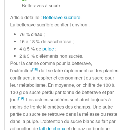
Betteraves à sucre.
Article détaillé
:
Betterave sucrière
.
La betterave sucrière contient environ
:
76
% d'eau
;
15 à 18
% de saccharose
;
4 à 5
% de
pulpe
;
2 à 3
% d'éléments non sucrés.
Pour la canne comme pour la betterave,
[
18
]
l'extraction
doit se faire rapidement car les plantes
continuent à respirer et consomment du sucre pour
leur métabolisme. En moyenne, on chiffre de
100
à
130
g
de sucre perdu par tonne de betterave et par
[
19
]
jour
. Les usines sucrières sont ainsi toujours à
moins de trente kilomètres des champs. Une autre
partie du sucre se retrouve dans la mélasse ou reste
dans la pulpe. L'obtention du sucre blanc se fait par
adjonction de
lait de chaux
et de gaz carbonique,