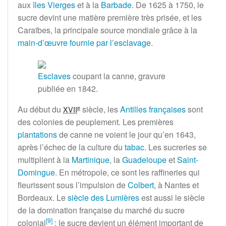
aux
îles Vierges
et à la
Barbade
. De 1625 à 1750, le
sucre devint une matière première très prisée, et les
Caraïbes, la principale source mondiale grâce à la
main-d’œuvre fournie par l’esclavage
.
Esclaves
coupant la canne, gravure
publiée en 1842.
Au début du
siècle
, les
Antilles françaises
sont
e
XVII
des colonies de peuplement. Les premières
plantations
de canne ne voient le jour qu’en 1643,
après l’échec de la culture du
tabac
. Les sucreries se
multiplient à la
Martinique
, la
Guadeloupe
et
Saint-
Domingue
. En métropole, ce sont les raffineries qui
fleurissent sous l’impulsion de
Colbert
, à Nantes et
Bordeaux. Le
siècle des Lumières
est aussi le siècle
de la domination française du marché du sucre
[
9
]
colonial
: le sucre devient un élément important de