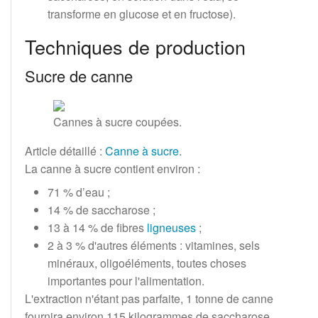
transforme en glucose et en fructose).
Techniques de production
Sucre de canne
Cannes à sucre coupées.
Article détaillé
:
Canne à sucre
.
La canne à sucre contient environ
:
71
% d’eau
;
14
% de saccharose
;
13 à 14
% de fibres
ligneuses
;
2 à 3
% d'autres éléments
: vitamines, sels
minéraux, oligoéléments, toutes choses
importantes pour l'alimentation.
L'extraction n'étant pas parfaite,
1 tonne
de canne
fournira environ
115 kilogrammes
de saccharose.