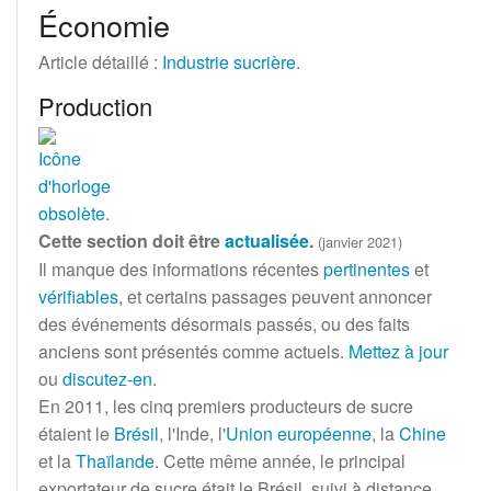
Économie
Article détaillé
:
Industrie sucrière
.
Production
Cette section doit être
actualisée
.
(janvier 2021)
Il manque des informations récentes
pertinentes
et
vérifiables
, et certains passages peuvent annoncer
des événements désormais passés, ou des faits
anciens sont présentés comme actuels.
Mettez à jour
ou
discutez-en
.
En 2011, les cinq premiers producteurs de sucre
étaient le
Brésil
, l'Inde, l'
Union européenne
, la
Chine
et la
Thaïlande
. Cette même année, le principal
exportateur de sucre était le Brésil, suivi à distance