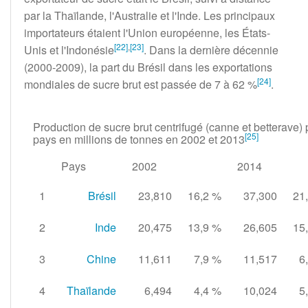
par la Thaïlande, l'Australie et l'Inde. Les principaux
importateurs étaient l'Union européenne, les États-
[
22
]
,
[
23
]
Unis et l'Indonésie
. Dans la dernière décennie
(2000-2009), la part du Brésil dans les exportations
[
24
]
mondiales de sucre brut est passée de 7 à 62
%
.
Production de sucre brut centrifugé (canne et betterave) 
[
25
]
pays en millions de tonnes en 2002 et 2013
Pays
2002
2014
1
Brésil
23,810
16,2
%
37,300
21
2
Inde
20,475
13,9
%
26,605
15
3
Chine
11,611
7,9
%
11,517
6
4
Thaïlande
6,494
4,4
%
10,024
5