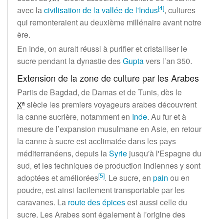
[
4
]
avec la
civilisation de la vallée de l'Indus
, cultures
qui remonteraient au deuxième millénaire avant notre
ère.
En Inde, on aurait réussi à purifier et cristalliser le
sucre pendant la dynastie des
Gupta
vers l’an 350.
Extension de la zone de culture par les Arabes
Partis de Bagdad, de Damas et de Tunis, dès le
siècle
les premiers voyageurs arabes découvrent
e
X
la canne sucrière, notamment en
Inde
. Au fur et à
mesure de l’expansion musulmane en Asie, en retour
la canne à sucre est acclimatée dans les pays
méditerranéens, depuis la
Syrie
jusqu'à l'Espagne du
sud, et les techniques de production indiennes y sont
[
5
]
adoptées et améliorées
. Le sucre, en
pain
ou en
poudre, est ainsi facilement transportable par les
caravanes. La
route des épices
est aussi celle du
sucre. Les Arabes sont également à l'origine des