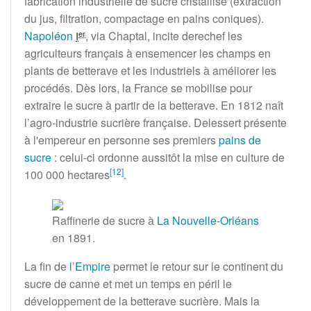
fabrication industrielle de sucre cristallisé (extraction
du jus, filtration, compactage en pains coniques).
Napoléon
, via Chaptal, incite derechef les
er
I
agriculteurs français à ensemencer les champs en
plants de betterave et les industriels à améliorer les
procédés. Dès lors, la France se mobilise pour
extraire le sucre à partir de la betterave. En 1812 naît
l’agro-industrie sucrière française. Delessert présente
à l'empereur en personne ses premiers
pains de
sucre
: celui-ci ordonne aussitôt la mise en culture de
[
12
]
100 000
hectares
.
Raffinerie de sucre à
La Nouvelle-Orléans
en 1891.
La fin de l’
Empire
permet le retour sur le continent du
sucre de canne et met un temps en péril le
développement de la betterave sucrière. Mais la