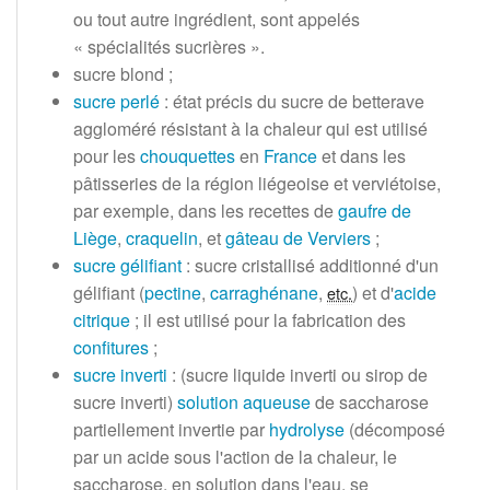
ou tout autre ingrédient, sont appelés
«
spécialités sucrières
».
sucre blond
;
sucre perlé
: état précis du sucre de betterave
aggloméré résistant à la chaleur qui est utilisé
pour les
chouquettes
en
France
et dans les
pâtisseries de la région liégeoise et verviétoise,
par exemple, dans les recettes de
gaufre de
Liège
,
craquelin
, et
gâteau de Verviers
;
sucre gélifiant
: sucre cristallisé additionné d'un
gélifiant (
pectine
,
carraghénane
,
) et d'
acide
etc.
citrique
; il est utilisé pour la fabrication des
confitures
;
sucre inverti
: (sucre liquide inverti ou sirop de
sucre inverti)
solution aqueuse
de saccharose
partiellement invertie par
hydrolyse
(décomposé
par un acide sous l'action de la chaleur, le
saccharose, en solution dans l'eau, se