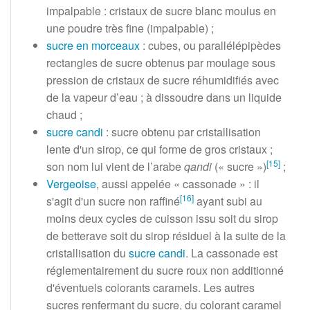
impalpable
: cristaux de sucre blanc moulus en
une poudre très fine (impalpable)
;
sucre en morceaux
: cubes, ou parallélépipèdes
rectangles de sucre obtenus par moulage sous
pression de cristaux de sucre réhumidifiés avec
de la vapeur d’eau
; à dissoudre dans un liquide
chaud
;
sucre candi
: sucre obtenu par cristallisation
lente d'un sirop, ce qui forme de gros cristaux
;
[
15
]
son nom lui vient de l’arabe
qandi
(«
sucre
»)
;
Vergeoise
, aussi appelée «
cassonade
»
: il
[
16
]
s'agit d'un sucre non raffiné
ayant subi au
moins deux cycles de cuisson issu soit du sirop
de betterave soit du sirop résiduel à la suite de la
cristallisation du
sucre candi
. La cassonade est
réglementairement du sucre roux non additionné
d'éventuels colorants caramels. Les autres
sucres renfermant du sucre, du colorant caramel