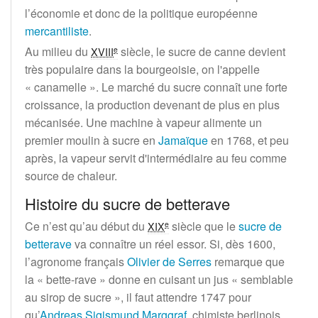
l’économie et donc de la politique européenne
mercantiliste
.
Au milieu du
siècle
, le sucre de canne devient
e
XVIII
très populaire dans la bourgeoisie, on l'appelle
«
canamelle
». Le marché du sucre connaît une forte
croissance, la production devenant de plus en plus
mécanisée. Une machine à vapeur alimente un
premier moulin à sucre en
Jamaïque
en 1768, et peu
après, la vapeur servit d'intermédiaire au feu comme
source de chaleur.
Histoire du sucre de betterave
Ce n’est qu’au début du
siècle
que le
sucre de
e
XIX
betterave
va connaître un réel essor. Si, dès 1600,
l’agronome français
Olivier de Serres
remarque que
la «
bette-rave
» donne en cuisant un jus «
semblable
au sirop de sucre
», il faut attendre 1747 pour
qu’
Andreas Sigismund Marggraf
, chimiste berlinois,