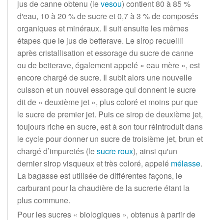
jus de canne obtenu (le
vesou
) contient 80 à 85
%
d'eau, 10 à 20
% de sucre et 0,7 à 3
% de composés
organiques et minéraux. Il suit ensuite les mêmes
étapes que le jus de betterave. Le sirop recueilli
après cristallisation et essorage du sucre de canne
ou de betterave, également appelé «
eau mère
», est
encore chargé de sucre. Il subit alors une nouvelle
cuisson et un nouvel essorage qui donnent le sucre
dit de «
deuxième jet
», plus coloré et moins pur que
le sucre de premier jet. Puis ce sirop de deuxième jet,
toujours riche en sucre, est à son tour réintroduit dans
le cycle pour donner un sucre de troisième jet, brun et
chargé d’impuretés (le
sucre roux
), ainsi qu'un
dernier sirop visqueux et très coloré, appelé
mélasse
.
La bagasse est utilisée de différentes façons, le
carburant pour la chaudière de la sucrerie étant la
plus commune.
Pour les sucres «
biologiques
», obtenus à partir de