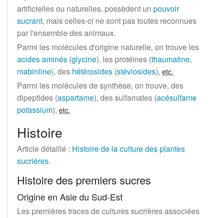
artificielles ou naturelles, possèdent un
pouvoir
sucrant
, mais celles-ci ne sont pas toutes reconnues
par l'ensemble des animaux.
Parmi les molécules d'origine naturelle, on trouve les
acides aminés
(
glycine
), les protéines (
thaumatine
,
mabinline
), des
hétérosides
(
stéviosides
)
,
etc.
Parmi les molécules de synthèse, on trouve, des
dipeptides (
aspartame
), des sulfamates (
acésulfame
potassium
)
,
etc.
Histoire
Article détaillé
:
Histoire de la culture des plantes
sucrières
.
Histoire des premiers sucres
Origine en Asie du Sud-Est
Les premières traces de cultures sucrières associées