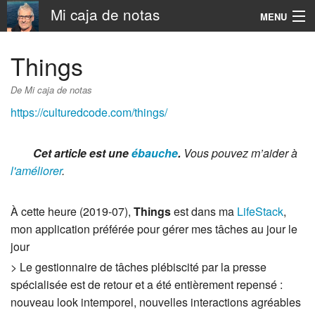
Mi caja de notas
MENU
Navigation
Things
Rechercher
De Mi caja de notas
https://culturedcode.com/things/
Cet article est une
ébauche
.
Vous pouvez m’aider à
l'améliorer
.
À cette heure (2019-07),
Things
est dans ma
LifeStack
,
mon application préférée pour gérer mes tâches au jour le
jour
> Le gestionnaire de tâches plébiscité par la presse
spécialisée est de retour et a été entièrement repensé :
nouveau look intemporel, nouvelles interactions agréables