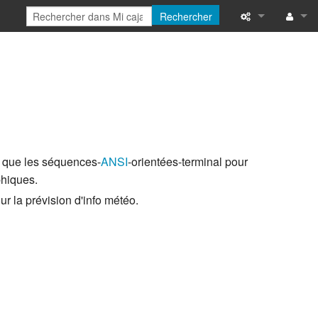
Rechercher
Pages liées
Se 
Suivi des page
Pages spécial
Version imprim
s que les séquences-
ANSI
-orientées-terminal pour
Lien permanen
phiques.
ur la prévision d'info météo.
Informations su
Modifications 
Aide