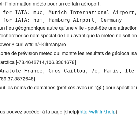
oir l'information météo pour un certain aéroport :
 for IATA: muc, Munich International Airport,
n lieu géographique autre qu'une ville - peut-être une attracti
 rechercher ce nom spécial de lieu avant que la météo ne soit en
Tower $ curl wttr.in/~Kilimanjaro
rtie de prévision météo qui montre les résultats de géolocalisat
tarctica [-78.4642714,106.8364678]
2789,37.3872648]
 oui les noms de domaines (préfixés avec un `@`) pour spécifier u
ous pouvez accéder à la page [/:help](
http://wttr.in/:help
) :