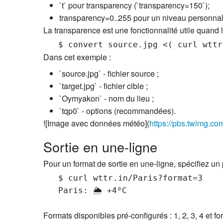
`t` pour transparency (`transparency=150`);
transparency=0..255 pour un niveau personnal
La transparence est une fonctionnalité utile quand
Dans cet exemple :
`source.jpg` - fichier source ;
`target.jpg` - fichier cible ;
`Oymyakon` - nom du lieu ;
`tqp0` - options (recommandées).
![Image avec données météo](
https://pbs.twimg.
Sortie en une-ligne
Pour un format de sortie en une-ligne, spécifiez un
   $ curl wttr.in/Paris?format=3

Formats disponibles pré-configurés : 1, 2, 3, 4 et f