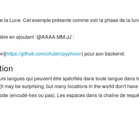
se de la Lune. Cet exemple présente comme voir la phase de la lun
ulière en ajoutant `@AAAA-MM-JJ`:
on](
https://github.com/chubin/pyphoon
) pour son backend.
tion
eurs langues qui peuvent être spécifiés dans toute langue dans l
it may be surprising, but many locations in the world don't hav
code (encodé-hex ou pas). Les espaces dans la chaîne de requêt