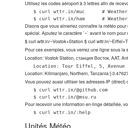
Utilisez les codes aéroport à 3 lettres afin de recev
   $ curl wttr.in/muc      # Weather
Disons que vous aimeriez connaître la météo pour u
spécial. Ajoutez le caractère `~` avant le nom pour
$ curl wttr.in/~Vostok+Station $ curl wttr.in/~Eiffel+
Pour ces exemples, vous verrez une ligne sous la so
Location: Vostok Station, станция Восток, AAT, An
Location: Kilimanjaro, Northern, Tanzania [-3.476
Vous pouvez aussi utiliser les adresses-IP (direct)
   $ curl wttr.in/@github.com

Pour recevoir une information en-linge détaillée, v
Unités Météo