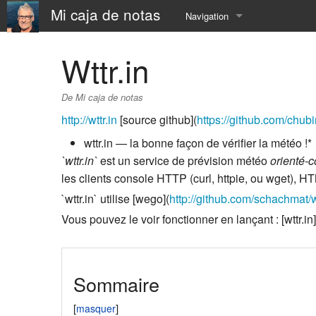
Mi caja de notas
Navigation
Accueil
Wttr.in
À Propos
De Mi caja de notas
📅 Calendar
http://wttr.in
[source github](
https://github.com/chubin
wttr.in — la bonne façon de vérifier la météo !*
⛵️ Resume
`wttr.in`
est un service de prévision météo
orienté-
⚓️ now
les clients console HTTP (curl, httpie, ou wget), 
`wttr.in` utilise [wego](
http://github.com/schachmat
⏳ SandBox
Vous pouvez le voir fonctionner en lançant : [wttr.in]
☎️ contact
Sommaire