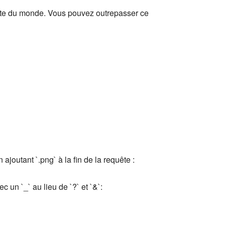
este du monde. Vous pouvez outrepasser ce
joutant `.png` à la fin de la requête :
un `_` au lieu de `?` et `&`: