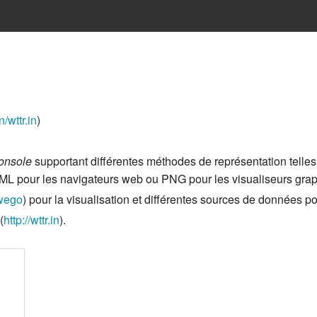
/wttr.in
)
console
supportant différentes méthodes de représentation telle
HTML pour les navigateurs web ou PNG pour les visualiseurs gra
/wego
) pour la visualisation et différentes sources de données po
(
http://wttr.in
).