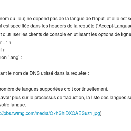
 nom du lieu) ne dépend pas de la langue de l'input, et elle est 
ui est spécifiée dans les headers de la requête (`Accept-Langua
d'utiliser les clients de console en utilisant les options de l
.in

ion `lang` :
isant le nom de DNS utilisé dans la requête :
le nombre de langues supportées croit continuellement.
savoir plus sur le processus de traduction, la liste des langues s
votre langue.
s://pbs.twimg.com/media/C7hShiDXQAES6z1.jpg
)