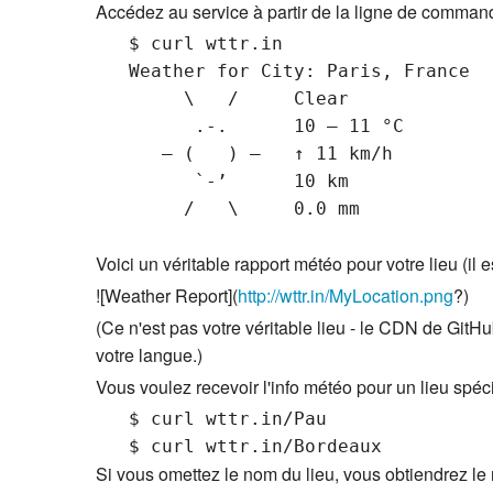
Accédez au service à partir de la ligne de comma
   $ curl wttr.in

        \   /     Clear

         .-.      10 – 11 °C     

      ― (   ) ―   ↑ 11 km/h      

         `-’      10 km          

Voici un véritable rapport météo pour votre lieu (il est
![Weather Report](
http://wttr.in/MyLocation.png
?)
(Ce n'est pas votre véritable lieu - le CDN de Git
votre langue.)
Vous voulez recevoir l'info météo pour un lieu spéci
   $ curl wttr.in/Pau

Si vous omettez le nom du lieu, vous obtiendrez le r