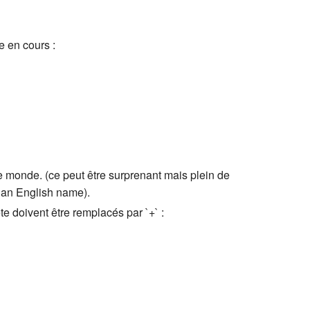
e en cours :
e monde. (ce peut être surprenant mais plein de
e an English name).
e doivent être remplacés par `+` :