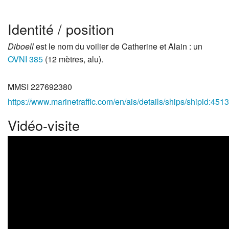
Identité / position
Diboell
est le nom du voilier de Catherine et Alain : un
OVNI 385
(12 mètres, alu).
MMSI 227692380
https://www.marinetraffic.com/en/ais/details/ships/shipid:
Vidéo-visite