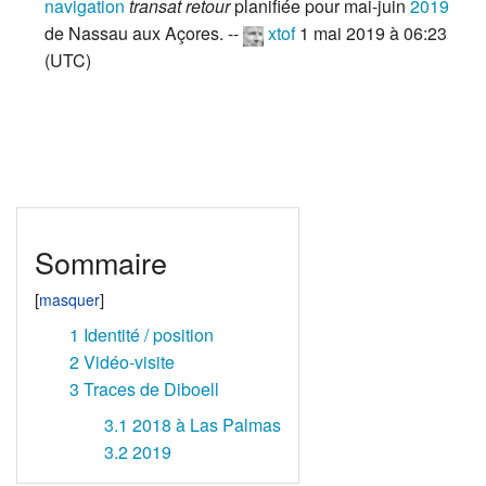
navigation
transat retour
planifiée pour mai-juin
2019
de Nassau aux Açores. --
xtof
1 mai 2019 à 06:23
(UTC)
Sommaire
1
Identité / position
2
Vidéo-visite
3
Traces de Diboell
3.1
2018 à Las Palmas
3.2
2019