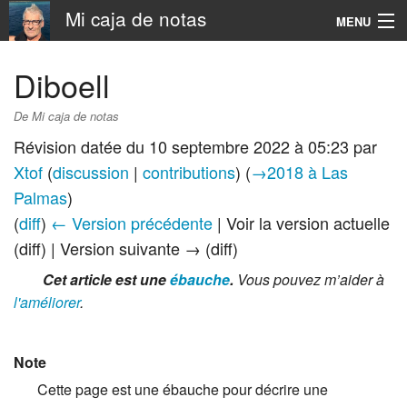
Mi caja de notas
MENU
Navigation
Diboell
Rechercher
De Mi caja de notas
Révision datée du 10 septembre 2022 à 05:23 par
Xtof
(
discussion
|
contributions
)
(
→‎2018 à Las
Palmas
)
(
diff
)
← Version précédente
| Voir la version actuelle
(diff) | Version suivante → (diff)
Cet article est une
ébauche
.
Vous pouvez m’aider à
l'améliorer
.
Note
Cette page est une ébauche pour décrire une