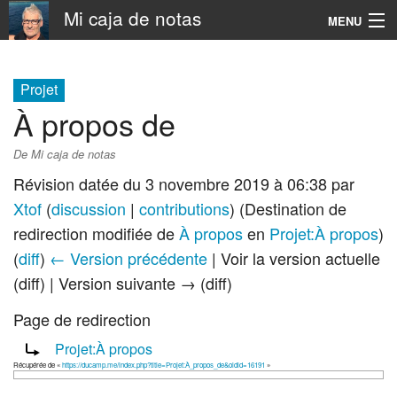
Mi caja de notas
MENU
Navigation
Projet
À propos de
Rechercher
De Mi caja de notas
Révision datée du 3 novembre 2019 à 06:38 par
Xtof
(
discussion
|
contributions
)
(Destination de
redirection modifiée de
À propos
en
Projet:À propos
)
(
diff
)
← Version précédente
| Voir la version actuelle
(diff) | Version suivante → (diff)
Page de redirection
Rediriger vers :
Projet:À propos
Récupérée de «
https://ducamp.me/index.php?title=Projet:À_propos_de&oldid=16191
»