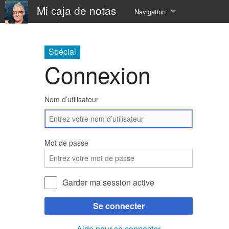
Mi caja de notas
Navigation
Accueil
Spécial
À Propos
Connexion
📅 Calendar
Nom d’utilisateur
⛵️ Resume
⚓️ now
Mot de passe
⏳ SandBox
☎️ contact
Garder ma session active
Se connecter
Aide pour se connecter