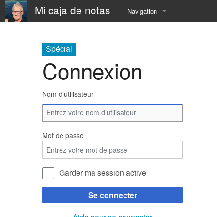
Mi caja de notas
Navigation
Accueil
Spécial
À Propos
Connexion
📅 Calendar
Nom d’utilisateur
⛵️ Resume
⚓️ now
Mot de passe
⏳ SandBox
☎️ contact
Garder ma session active
Se connecter
Aide pour se connecter