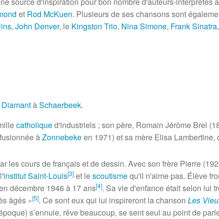
e, une source d'inspiration pour bon nombre d'auteurs-interprè
mond
et
Rod McKuen
. Plusieurs de ses chansons sont égalemen
lins
,
John Denver
, le
Kingston Trio
,
Nina Simone
,
Frank Sinatra
 Diamant
à
Schaerbeek
.
mille
catholique
d'industriels
; son père, Romain Jérôme Brel (1
fusionnée à
Zonnebeke
en 1971) et sa mère Elisa Lambertine, d
 par les cours de français et de dessin. Avec son frère Pierre (1
[
3
]
l'
institut Saint-Louis
et le
scoutisme
qu'il n'aime pas. Élève fr
[
4
]
e en
décembre 1946
à
17 ans
. Sa vie d'enfance était selon lui tr
[
5
]
rès âgés
»
. Ce sont eux qui lui inspireront la chanson
Les Vieu
l'époque) s’ennuie, rêve beaucoup, se sent seul au point de par