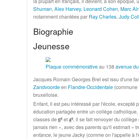
la plupart en français, il devient, à son époqu
Shuman
,
Alex Harvey
,
Leonard Cohen
,
Marc Al
notamment chantées par
Ray Charles
,
Judy Col
Biographie
Jeunesse
Plaque commémorative
au 138
avenue du
Jacques Romain Georges Brel est issu d'une fa
Zandvoorde
en
Flandre-Occidentale
(commune 
bruxelloise.
Enfant, il est peu intéressé par l'école, excepté
éducation partagée entre un collège catholique, 
classes de
et
, il se fait renvoyer du collèg
e
e
6
4
jamais rien
», avec des parents qu'il estimait «
t
enfance
, le jeune Jacky (comme on l'appelle à 