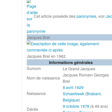
Cet article possède des
paronymes
, voir
Jac
Jacques Brel
Jacques Brel en 1962.
Informations générales
Surnom
Le Grand Jacques
Jacques Romain Georges
Nom de naissance
Brel
8
avril
1929
Naissance
Schaerbeek
(
Brabant
,
Belgique
)
9
octobre
1978
(à 49 ans)
Décès