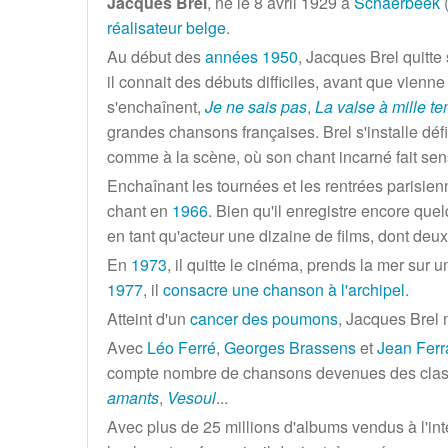
Jacques Brel
, né le
8 avril 1929
à
Schaerbeek
réalisateur
belge
.
Au début des
années 1950
, Jacques Brel quitte
il connait des débuts difficiles, avant que vienn
s'enchaînent,
Je ne sais pas
,
La valse à mille t
grandes chansons françaises. Brel s'installe d
comme à la scène, où son chant incarné fait sen
Enchaînant les tournées et les rentrées parisienn
chant en
1966
. Bien qu'il enregistre encore qu
en tant qu'acteur une dizaine de films, dont deux q
En
1973
, il quitte le cinéma, prends la mer sur 
1977
, il
consacre une chanson à l'archipel
.
Atteint d'un
cancer des poumons
, Jacques Brel 
Avec
Léo Ferré
,
Georges Brassens
et
Jean Ferr
compte nombre de chansons devenues des cla
amants
,
Vesoul
...
Avec plus de
25 millions
d'albums vendus à l'int