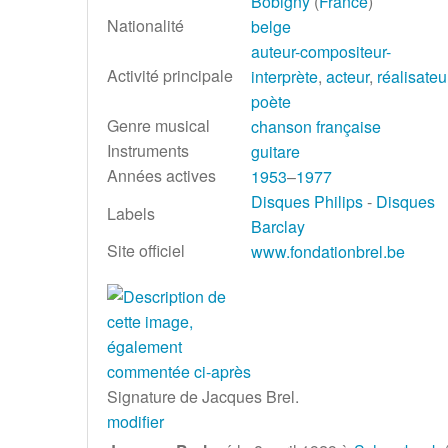
Bobigny
(
France
)
Nationalité
belge
auteur-compositeur-
Activité principale
interprète
,
acteur
,
réalisateu
poète
Genre musical
chanson française
Instruments
guitare
Années actives
1953
–
1977
Disques Philips
-
Disques
Labels
Barclay
Site officiel
www.fondationbrel.be
Signature de Jacques Brel.
modifier