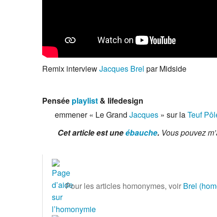
Remix interview
Jacques Brel
par Midside
Pensée
playlist
& lifedesign
emmener « Le Grand
Jacques
» sur la
Teuf Pô
Cet article est une
ébauche
.
Vous pouvez m’
Pour les articles homonymes, voir
Brel (ho