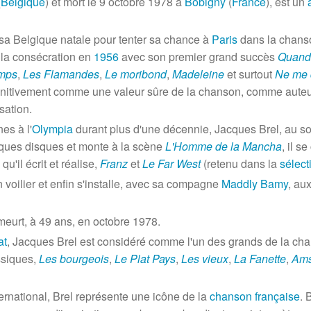
(
Belgique
) et mort le
9 octobre 1978
à
Bobigny
(
France
), est un
 sa Belgique natale pour tenter sa chance à
Paris
dans la chans
e la consécration en
1956
avec son premier grand succès
Quand 
emps
,
Les Flamandes
,
Le moribond
,
Madeleine
et surtout
Ne me 
éfinitivement comme une valeur sûre de la chanson, comme auteu
sation.
es à l'
Olympia
durant plus d'une décennie, Jacques Brel, au s
elques disques et monte à la scène
L'Homme de la Mancha
, il s
u'il écrit et réalise,
Franz
et
Le Far West
(retenu dans la
sélecti
un voilier et enfin s'installe, avec sa compagne
Maddly Bamy
, au
meurt, à 49 ans, en octobre 1978.
at
, Jacques Brel est considéré comme l'un des grands de la ch
ssiques,
Les bourgeois
,
Le Plat Pays
,
Les vieux
,
La Fanette
,
Ams
ernational, Brel représente une icône de la
chanson française
. 