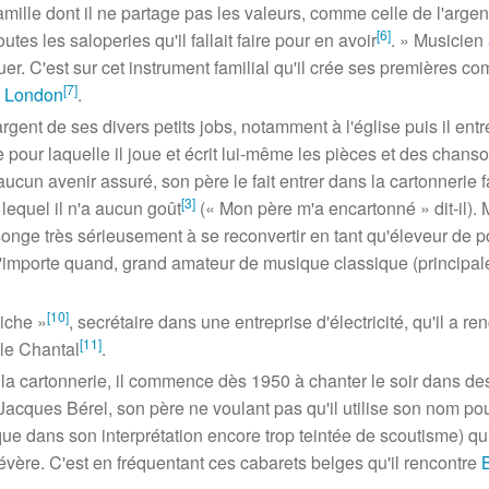
famille dont il ne partage pas les valeurs, comme celle de l'argent
[
6
]
 toutes les saloperies qu'il fallait faire pour en avoir
.
» Musicien
r. C'est sur cet instrument familial qu'il crée ses premières comp
[
7
]
k London
.
 l'argent de ses divers petits jobs, notamment à l'église puis il
e pour laquelle il joue et écrit lui-même les pièces et des chans
ucun avenir assuré, son père le fait entrer dans la cartonnerie 
[
3
]
lequel il n'a aucun goût
(
«
Mon père m'a encartonné
»
dit-il)
il songe très sérieusement à se reconvertir en tant qu'éleveur de 
ù, n'importe quand, grand amateur de musique classique (princip
[
10
]
iche
»
, secrétaire dans une entreprise d'électricité, qu'il a r
[
11
]
lle Chantal
.
 à la cartonnerie, il commence dès 1950 à chanter le soir dans d
ques Bérel, son père ne voulant pas qu'il utilise son nom pour 
ue dans son interprétation encore trop teintée de scoutisme) qui 
évère. C'est en fréquentant ces cabarets belges qu'il rencontre