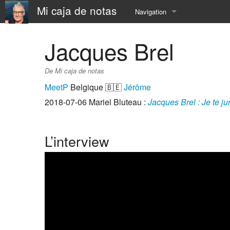
Mi caja de notas
Navigation
Accueil
Jacques Brel
À Propos
De Mi caja de notas
📅 Calendar
MeetP
Belgique 🇧🇪
Jérôme
2018-07-06
Mariel Bluteau
:
Jacques Brel : Je te ju
⛵️ Resume
⚓️ now
L’interview
⏳ SandBox
☎️ contact