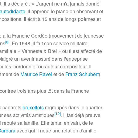
. Il a déclaré
: «
L'argent ne m'a jamais donné
autodidacte
, il apprend le piano en observant et
ositions. Il écrit à
15 ans
de longs poèmes et
 entre à la Franche Cordée (mouvement de jeunesse
[
8
]
ons
. En 1948, il fait son service militaire.
familiale
«
Vanneste & Brel
»
où il est affecté de
. Malgré un avenir assuré dans l'entreprise
poules, cordonnier ou auteur-compositeur. Il
alement de
Maurice Ravel
et de
Franz Schubert
)
encontrée trois ans plus tôt dans la Franche
es cabarets
bruxellois
regroupés dans le quartier
[
12
]
ses activités artistiques
. Il fait déjà preuve
rebute sa famille. Elle tente, en vain, de le
Barbara
avec qui il noue une relation d'amitié