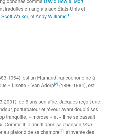
tes anglophones comme
David Bowie
,
Mort
t traduites en anglais aux États-Unis et
[
1
]
,
Scott Walker
, et
Andy Williams
.
883-1964), est un Flamand francophone né à
[
2
]
ite «
Lisette
» Van Adorp
(1896-1964), est
923-2001), de
6 ans
son aîné, Jacques reçoit une
ondeur, perturbateur et rêveur ayant doublé ses
op tranquille, «
morose
» et «
Il ne se passait
x
. Comme il le décrit dans sa chanson
Mon
[
4
]
ler au plafond de sa chambre
, s'invente des