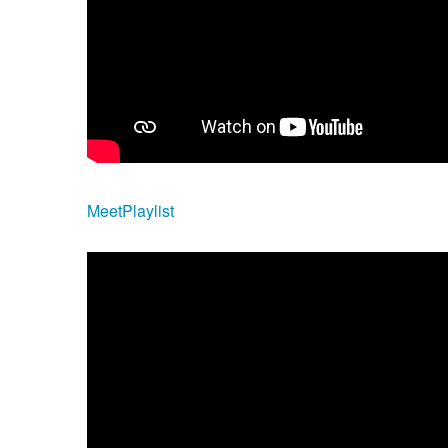
MeetPlaylist