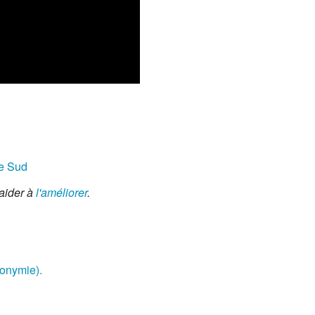
le Sud
aider à
l'améliorer
.
monymie)
.