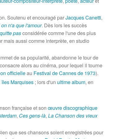
auteur-compositeur-interprète
,
poète
,
acteur
et
on. Soutenu et encouragé par
Jacques Canetti
,
on n'a que l'amour
. Dès lors les succès
quitte pas
considérée comme l'une des plus
r mais aussi comme interprète, en studio
ommet de sa popularité, abandonne le tour de
e consacre alors au cinéma, pour lequel il tourne
on officielle
au
Festival de Cannes de 1973
).
x
îles Marquises
; lors d'un
ultime album
, en
anson française et son
œuvre discographique
terdam
,
Ces gens-là
,
La Chanson des vieux
Bien que ses chansons soient enregistrées pour