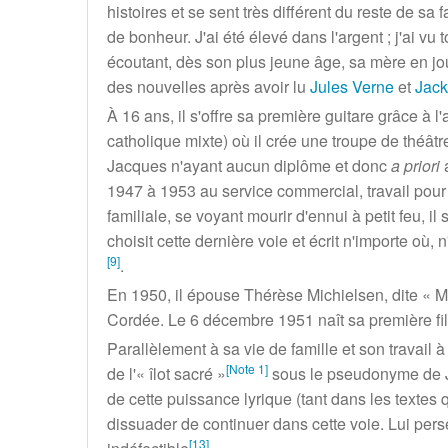
histoires et se sent très différent du reste de sa 
de bonheur. J'ai été élevé dans l'argent
; j'ai vu
écoutant, dès son plus jeune âge, sa mère en joue
des nouvelles après avoir lu
Jules Verne
et
Jac
À
16 ans
, il s'offre sa première guitare grâce à
catholique mixte) où il crée une troupe de théâtr
Jacques n'ayant aucun diplôme et donc
a priori
a
1947 à 1953 au service commercial, travail pour 
familiale, se voyant mourir d'ennui à petit feu, 
choisit cette dernière voie et écrit n'importe o
[
9
]
.
En 1950, il épouse Thérèse Michielsen, dite «
M
Cordée. Le
6 décembre 1951
naît sa première fi
Parallèlement à sa vie de famille et son travail
[
Note 1
]
de l'
«
îlot sacré
»
sous le pseudonyme de Jac
de cette puissance lyrique (tant dans les textes q
dissuader de continuer dans cette voie. Lui pers
[
13
]