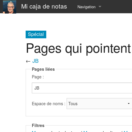
Mi caja de notas
Navigation
Accueil
À Propos
Spécial
Pages qui pointent
📅 Calendar
←
JB
⛵️ Resume
Pages liées
⚓️ now
Page :
⏳ SandBox
☎️ contact
Espace de noms :
Filtres