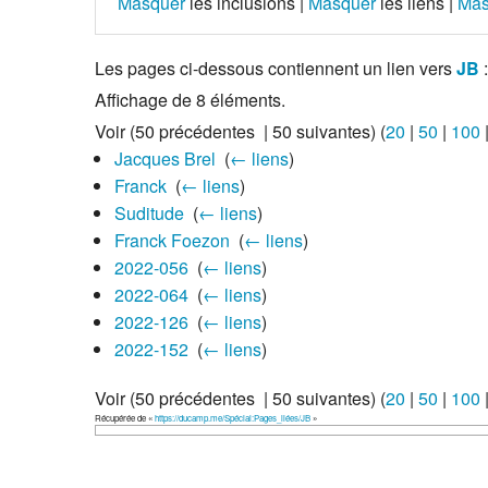
Masquer
les inclusions |
Masquer
les liens |
Mas
Les pages ci-dessous contiennent un lien vers
JB
:
Affichage de 8 éléments.
Voir (50 précédentes | 50 suivantes) (
20
|
50
|
100
Jacques Brel
‎
(
← liens
)
Franck
‎
(
← liens
)
Suditude
‎
(
← liens
)
Franck Foezon
‎
(
← liens
)
2022-056
‎
(
← liens
)
2022-064
‎
(
← liens
)
2022-126
‎
(
← liens
)
2022-152
‎
(
← liens
)
Voir (50 précédentes | 50 suivantes) (
20
|
50
|
100
Récupérée de «
https://ducamp.me/Spécial:Pages_liées/JB
»