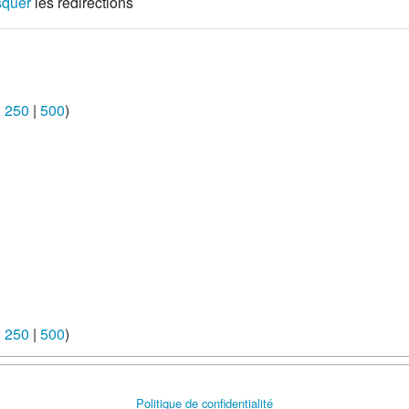
quer
les redirections
|
250
|
500
)
|
250
|
500
)
Politique de confidentialité